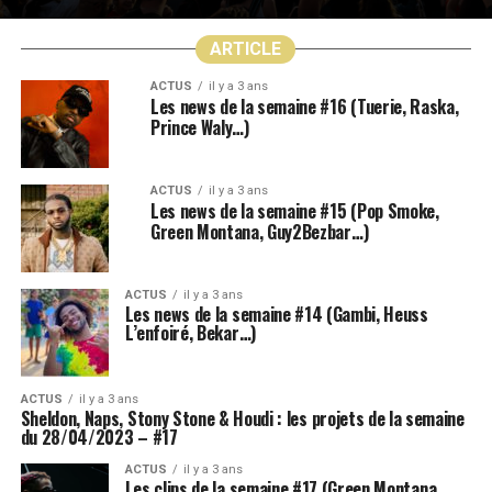
ARTICLE
ACTUS
il y a 3 ans
Les news de la semaine #16 (Tuerie, Raska,
Prince Waly…)
ACTUS
il y a 3 ans
Les news de la semaine #15 (Pop Smoke,
Green Montana, Guy2Bezbar…)
ACTUS
il y a 3 ans
Les news de la semaine #14 (Gambi, Heuss
L’enfoiré, Bekar…)
ACTUS
il y a 3 ans
Sheldon, Naps, Stony Stone & Houdi : les projets de la semaine
du 28/04/2023 – #17
ACTUS
il y a 3 ans
Les clips de la semaine #17 (Green Montana,