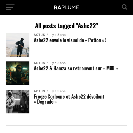
All posts tagged "Ashe22"
ACTUS
il y a 3 ans
Ashe22 envoie le visuel de « Potion » !
ACTUS
il y a 3 ans
Ashe22 & Hamza se retrouvent sur « Milli »
ACTUS
il y a 3 ans
Freeze Corleone et Ashe22 dévoilent
« Dégradé »