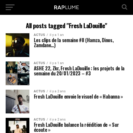
All posts tagged "Fresh LaDouille"
ACTUS
il y a 1 an
Les clips de la semaine #8 (Hamza, Dinos,
Zamdane…)
ACTUS
il y a 1 an
ASHE 22, Zkr, Fresh LaDouille : les projets de la
semaine du 20/01/2023 – #3
ACTUS
il y a 2 ans
Fresh LaDouille envoie le visuel de « Habanna »
ACTUS
il y a 2 ans
Fresh LaDouille balance la réédition de « Sur
écoute »