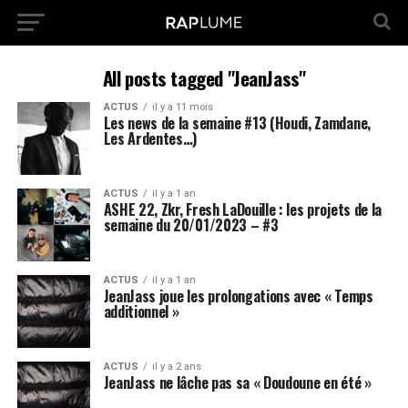
All posts tagged "JeanJass"
ACTUS
il y a 11 mois
Les news de la semaine #13 (Houdi, Zamdane,
Les Ardentes…)
ACTUS
il y a 1 an
ASHE 22, Zkr, Fresh LaDouille : les projets de la
semaine du 20/01/2023 – #3
ACTUS
il y a 1 an
JeanJass joue les prolongations avec « Temps
additionnel »
ACTUS
il y a 2 ans
JeanJass ne lâche pas sa « Doudoune en été »