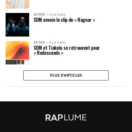
ACTUS
il y a 2 ans
SDM envoie le clip de « Ragnar »
ACTUS
il y a 2 ans
SDM et Tiakola se retrouvent pour
« Redescends »
PLUS D'ARTICLES