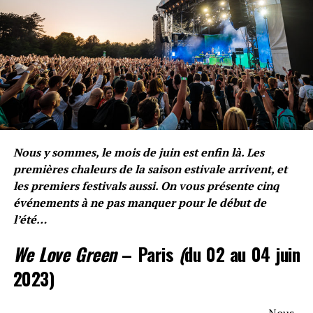
« Migraine, aura visuel, j’connais les vertiges d’
Alfred
Hitchcock
»
Le rappeur se dit connaitre les mêmes maux que
l’acteur principal du film d’
Alfred Hitchcock
,
Vertigo
.
Un clin d’oeil à
Hitchcock
qu’on retrouve aussi au
refrain :
Nous y sommes, le mois de juin est enfin là. Les
« Met les oiseaux dans le
premières chaleurs de la saison estivale arrivent, et
piège »
les premiers festivals aussi. On vous présente cinq
événements à ne pas manquer pour le début de
l’été…
Phrase qui fait donc référence au célèbre
Les Oiseaux
.
We Love Green
– Paris
(
du 02 au 04 juin
Son égo
2023)