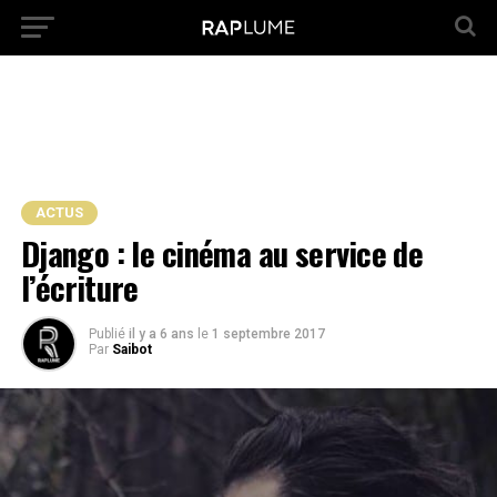
ACTUS
Django : le cinéma au service de
l’écriture
Publié
il y a 6 ans
le
1 septembre 2017
Par
Saibot