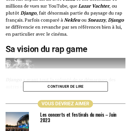
millions de vues sur YouTube, que
Lazar Vachter
, ou
plutôt
Django
, fait désormais partie du paysage du rap
français. Parfois comparé à
Nekfeu
ou
Sneazzy
,
Django
se différencie en revanche par ses références bien à lui,
en particulier avec le cinéma.
Sa vision du rap game
Django
a avant tout la volonté de se démarquer des
autres rappeurs, comme il déclare dans
Flex
:
CONTINUER DE LIRE
« J’ai su quitter la
VOUS DEVRIEZ AIMER
démarche un peu
Les concerts et festivals du mois – Juin
comme
Keyser Söze
«
2023