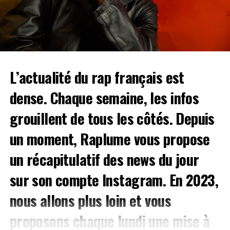
Benjamin Epps, J9ueve, Rounhaa, Luther
ou encore
PKev95
BabySolo33
. Une très longue liste en simplement deux
jours, les Paradis Artificiels vous donnent rendez-vous à
la
Halle des Glisses du 2 au 3 juin
. Réservez vite vos
places en cliquant
ici
.
L’actualité du rap français est
VYV Festival
– Dijon (du 9 au 11 juin)
dense. Chaque semaine, les infos
On
grouillent de tous les côtés. Depuis
un moment, Raplume vous propose
un récapitulatif des news du jour
sur son
compte Instagram
. En 2023,
nous allons plus loin et vous
proposons chaque lundi une mise à