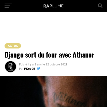
ACTUS
Django sort du four avec Athanor
Publié
il y a 2 ans
le
22 octobre 2021
Par
PKev95