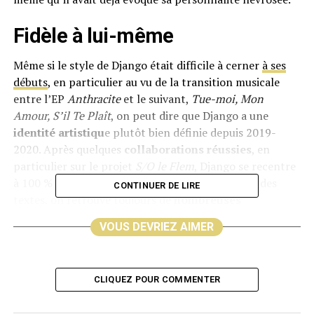
Fidèle à lui-même
Même si le style de Django était difficile à cerner
à ses
débuts
, en particulier au vu de la transition musicale
entre l’EP
Anthracite
et le suivant,
Tue-moi, Mon
Amour, S’il Te Plaît
, on peut dire que Django a une
identité artistiqu
e plutôt bien définie depuis 2019-
2020. Après quelques
collaborations réussies
, en
particulier sur le projet
S/O le Flem
, Django se recentre
à 100 % sur lui-même dans cet album. Au niveau des
CONTINUER DE LIRE
textes, on retrouve toujours de
nombreuses
références
au cinéma, à la musique, à la mythologie, à
VOUS DEVRIEZ AIMER
l’univers des mangas ainsi qu’à la littérature classique.
Pourtant, on sent que la plume de Django s’est acérée et
qu’il arrive à se livrer complètement.
Athanor
est donc
CLIQUEZ POUR COMMENTER
une véritable introspection dans la tête (et dans le
corps) de l’artiste.