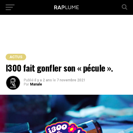
ACTUS
I300 fait gonfler son « pécule ».
Publié
il y a 2 ans
le
7 novembre 2021
Par
Manale