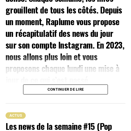
On
grouillent de tous les côtés. Depuis
un moment, Raplume vous propose
un récapitulatif des news du jour
sur son
compte Instagram
. En 2023,
nous allons plus loin et vous
proposons chaque lundi une mise à
jour de ce qui s’est passé
d’important dans le secteur.
CONTINUER DE LIRE
L’article se clôture avec la liste des
nouvelles certifications délivrées
continue en prenant la route pour
Dijon
, avec un
ACTUS
événement qui prend de l’ampleur chaque année avec le
Les news de la semaine #15 (Pop
par le SNEP.
VYV Festival
. Pour cette nouvelle édition, la