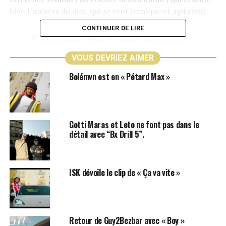
bien l’univers du duo, qui se veut ironique et agitateur.
CONTINUER DE LIRE
J’engage des filles comme
le Woop
VOUS DEVRIEZ AIMER
Bolémvn est en « Pétard Max »
Le clip mis en image par Orvs (Solalune, etc…) met en
scène nos deux rappeurs en vago, se dandinant
nonchalamment sur leurs sons avec un soupçon
d’égotrip. Musicalement parlant, nos deux artistes, Stal
Gotti Maras et Leto ne font pas dans le
détail avec “Bx Drill 5”.
et Nezo, se baladent comme peu de rappeurs français
sur une prod drill US. Une petite French touch sur une
prod US donne au final un combo relativement efficace.
ISK dévoile le clip de « Ça va vite »
Je vous laisse donc découvrir Stal et Nezo (i300) et leur
tout nouveau clip « Pécule » juste en dessous :
Retour de Guy2Bezbar avec « Boy »