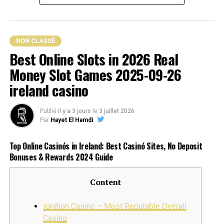
NON CLASSÉ
De plus, la théorie de la récompense est primordiale
Best Online Slots in 2026 Real
dans l’analyse des comportements de jeu. Les
Money Slot Games 2025-09-26
récompenses, qu’elles soient monétaires ou
ireland casino
émotionnelles, renforcent le désir de revenir. Les
joueurs se rappellent souvent des gains passés, ce qui
Publié
il y a 3 jours
le
3 juillet 2026
crée une anticipation qui les pousse à rejouer. Cette
Par
Hayet El Hamdi
dynamique peut mener à des comportements de jeu
répétitifs, même lorsque les pertes s’accumulent.
Top Online Casinós in Ireland: Best Casinó Sites, No Deposit
Bonuses & Rewards 2024 Guide
Enfin, l’influence des normes sociales et culturelles ne
peut être sous-estimée. Dans certaines sociétés, le jeu
Content
est perçu comme un divertissement acceptable, voire
valorisé. Les campagnes publicitaires et la
Ignition Casino – Most Reputable Overall
représentation du jeu dans les médias renforcent
Casino
souvent cette vision, créant un environnement où le jeu