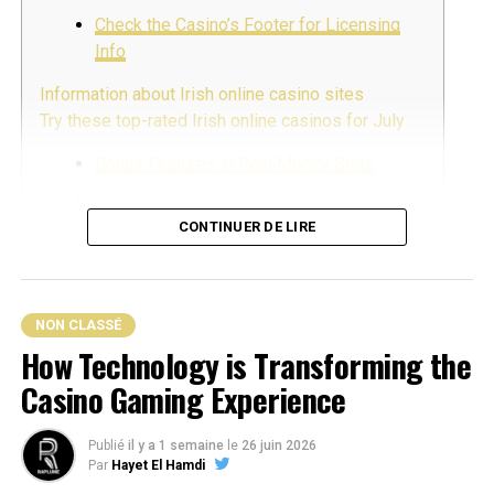
devient une norme. Cela influence directement les
Check the Casino’s Footer for Licensing
motivations des joueurs, en leur donnant le sentiment
Info
qu’ils font partie d’une communauté.
Information about Irish online casino sites
Les différentes motivations des
Try these top-rated Irish online casinos for July
joueurs
Bonus Features in Real Money Slots
Do All Casinos Pay Out Winnings?
Les motivations des joueurs varient considérablement
CONTINUER DE LIRE
d’un individu à l’autre. Certains jouent pour le simple
Understanding Slot Game Mechanics
plaisir, cherchant à passer un bon moment entre amis
ou en famille. Ces joueurs sont souvent plus intéressés
par l’aspect social du jeu que par les gains financiers. Ils
NON CLASSÉ
voient le casino comme un lieu de rencontre, où les
How Technology is Transforming the
interactions humaines sont tout aussi importantes que
Casino Gaming Experience
les jeux eux-mêmes.
En revanche, d’autres joueurs peuvent être motivés par
Publié
il y a 1 semaine
le
26 juin 2026
l’avidité ou le désir de gagner de l’argent. Pour eux, les
Par
Hayet El Hamdi