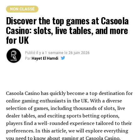
requirements while maintaining the security expected
L’impact des jeux de hasard sur la
from reputable online casinos has attracted a
NON CLASSÉ
sophisticated player base. The platform’s bonus terms
Discover the top games at Casoola
psychologie des joueurs
are clearly stated with reasonable wagering
Casino: slots, live tables, and more
requirements that compare favorably to other
Le jeu peut avoir un impact profond sur la psychologie
for UK
reputable online casinos.
des individus. Tout d’abord, il peut créer un cycle de
récompense et de punition. Lorsqu’un joueur gagne,
Publié
il y a 1 semaine
le
26 juin 2026
This classic, art/Italian-themed game showcases
cela engendre un sentiment de bonheur, mais une perte
Par
Hayet El Hamdi
unique graphics and an artistic theme that can
peut provoquer de la frustration ou même de l’angoisse.
appeal to players with a taste for the creative.
Ce cycle peut nuire à la santé mentale à long terme, en
exacerbant des sentiments de dépression ou d’anxiété,
These apps often feature exclusive games and
surtout chez ceux qui jouent de manière compulsive.
provide a smooth, immersive gaming experience.
Casoola Casino has quickly become a top destination for
We conduct a thorough online review to ensure the
Par ailleurs, le jeu peut affecter les relations
online gaming enthusiasts in the UK. With a diverse
Επιπλέον, η τεχνολογία έχει επιτρέψει την ανάπτυξη
casino’s reputable status.
interpersonnelles. Un joueur qui devient obsédé par les
selection of games, including thousands of slots, live
προηγμένων γραφικών και ήχων, που δημιουργούν μια
mises peut négliger ses engagements familiaux ou
dealer tables, and exciting sports betting options,
πιο ελκυστική και ρεαλιστική εμπειρία. Οι παίκτες
Data protection policies at reputable online casinos
amicaux. Les conflits peuvent survenir lorsque les
players find a well-rounded experience tailored to their
μπορούν να απολαύσουν παιχνίδια με εξαιρετική
extend beyond basic encryption to encompass
proches s’inquiètent pour lui, notamment en raison des
preferences. In this article, we will explore everything
ποιότητα εικόνας και ήχου, μεταφέροντας την ατμόσφαιρα
comprehensive privacy frameworks that comply
problèmes financiers qui peuvent découler de cette
you need to know about gaming at Casoola Casino,
ενός φυσικού καζίνο απευθείας στον υπολογιστή ή την
with international standards such as the General