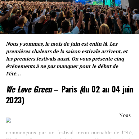
l’excellent beatmaker avec qui il travaille depuis des
années, Antar rap un son très sombre, remplit
d’égotrip.
» J’rentre dans l’arène,
Nous y sommes, le mois de juin est enfin là. Les
j’suis le roi, j’ai la reine »
premières chaleurs de la saison estivale arrivent, et
les premiers festivals aussi. On vous présente cinq
« J’suis loyal je joue pas les
événements à ne pas manquer pour le début de
l’été…
gros bras, Antar royal
comme le cobra »
We Love Green
– Paris
(
du 02 au 04 juin
2023)
Nous
Quelques sons à écouter
commençons par un festival incontournable de l’été,
absolument