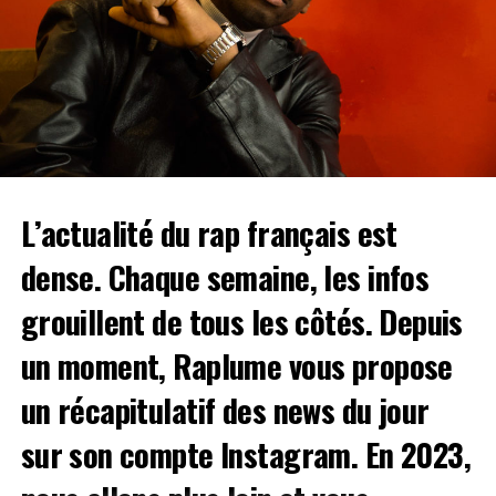
programmation cinq étoiles avec :
Dinos, Kerchak,
Bekar, Chilla, Bu$hi, Winnterzuko, Sto, H
JeuneCrack, PLK, ZKR, Doums, Meryl, Khali,
Benjamin Epps, J9ueve, Rounhaa, Luther
ou encore
BabySolo33
. Une très longue liste en simplement deux
jours, les Paradis Artificiels vous donnent rendez-vous à
la
Halle des Glisses du 2 au 3 juin
. Réservez vite vos
places en cliquant
ici
.
L’actualité du rap français est
VYV Festival
– Dijon (du 9 au 11 juin)
dense. Chaque semaine, les infos
On
grouillent de tous les côtés. Depuis
un moment, Raplume vous propose
un récapitulatif des news du jour
sur son
compte Instagram
. En 2023,