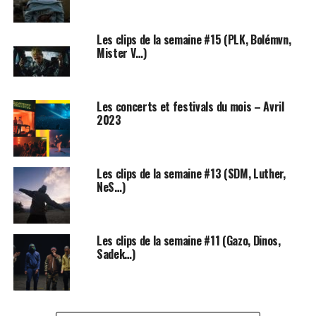
Antar se lance en 2016 avec son premier EP
Globe
Sprinteur.
Il sortit une série de clips pour les 6 sons (un
Les clips de la semaine #15 (PLK, Bolémvn,
Mister V…)
toute les deux semaines). Le clip de
Pigalle
, le plus gros
succès de l’EP, dépassa les 500 000 vues sur YouTube.
Les concerts et festivals du mois – Avril
2023
Les clips de la semaine #13 (SDM, Luther,
NeS…)
Les clips de la semaine #11 (Gazo, Dinos,
Sadek…)
Moins d’un an après, Antar sort le second volet,
Globe