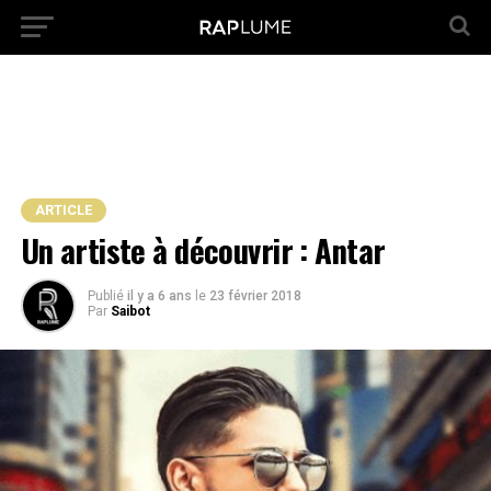
ARTICLE
Un artiste à découvrir : Antar
Publié
il y a 6 ans
le
23 février 2018
Par
Saibot