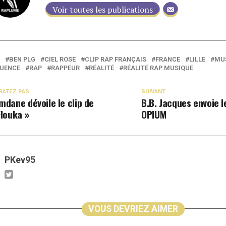
Voir toutes les publications
BEN PLG
CIEL ROSE
CLIP RAP FRANÇAIS
FRANCE
LILLE
MU
QUENCE
RAP
RAPPEUR
RÉALITÉ
RÉALITÉ RAP MUSIQUE
RATEZ PAS
SUIVANT
mdane dévoile le clip de
B.B. Jacques envoie l
Flouka »
OPIUM
PKev95
VOUS DEVRIEZ AIMER