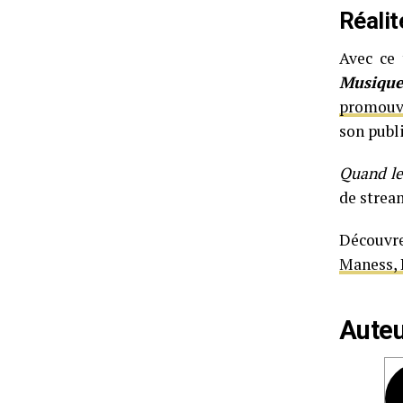
Réali
Avec ce 
Musique
promouvo
son publ
Quand le
de strea
Découvr
Maness, 
Auteu