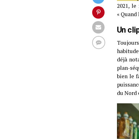
2021, le
« Quand l
Un cli
Toujours
habitude
déjà not
plan-séq
bien le f
puissanc
du Nord e