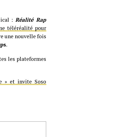
sical :
Réalité Rap
ne téléréalité pour
e une nouvelle fois
mps
.
tes les plateformes
e » et invite Soso