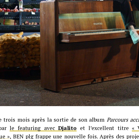
 trois mois après la sortie de son album
Parcours acc
 par
le featuring avec
Djalito
et l’excellent titre
« 
ue »
, BEN plg frappe une nouvelle fois. Après des proje