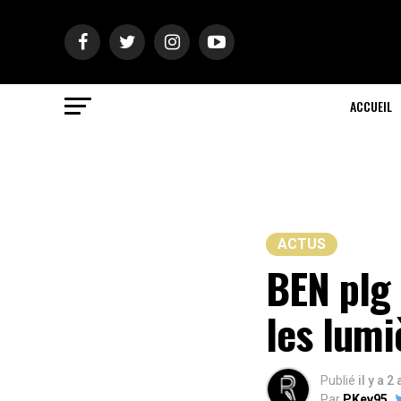
ACCUEIL
ACTUS
BEN plg 
les lumi
Publié
il y a 2
Par
PKev95