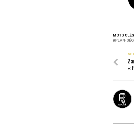
MOTS CLÉS
PLAN-SÉ
NE 
Za
« 