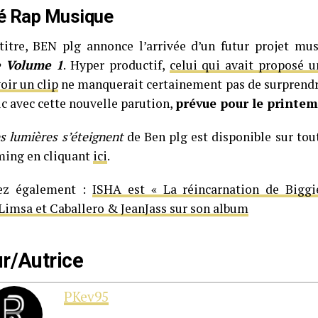
té Rap Musique
titre, BEN plg annonce l’arrivée d’un futur projet mu
 Volume 1
. Hyper productif,
celui qui avait proposé u
ir un clip
ne manquerait certainement pas de surprendr
ic avec cette nouvelle parution,
prévue pour le printe
s lumières s’éteignent
de Ben plg est disponible sur tou
ming en cliquant
ici
.
ez également :
ISHA est « La réincarnation de Biggi
Limsa et Caballero & JeanJass sur son album
r/Autrice
PKev95