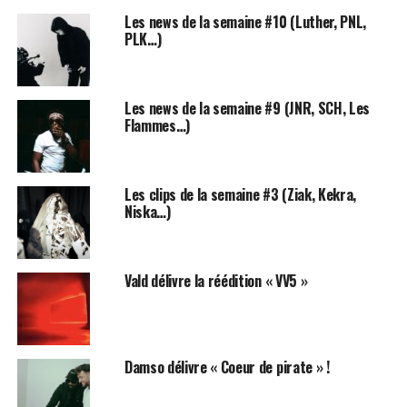
T’es une sorte d’
Orelsan du pauvre
, d’ailleurs tu
Les news de la semaine #10 (Luther, PNL,
trouves sûrement que c’est le meilleur rappeur français
PLK…)
«
EVER
« , comme dit précédemment, c’est normal,
parfois t’as manqué d’amour…
Les news de la semaine #9 (JNR, SCH, Les
P
ourtant t’es pas méchant, t’es ouvert(e) d’esprit quand
Flammes…)
tu le veux, t’es plein de bonne volonté, t’es moderne et
en accord avec ton temps, t’écoutes du rap de toutes les
couleurs
(même si tu préfères celui aux teintes de rose
Les clips de la semaine #3 (Ziak, Kekra,
marquées, faut pas déconner non-plus)
. Tu rêves de
Niska…)
changer le monde et d’entreprendre, tu dénonces pas
mal d’injustices et n’hésites pas à défendre des
minorités (enfin, souvent, il peut arriver que, par totale
Vald délivre la réédition « VV5 »
coïncidence, ce soit les mêmes injustices que dénonce
Nekfeu
dans ses chansons, mais c’est totalement dû au
hasard bien sûr…). En somme, t’es quelqu’un de très
bien, mais c’était sans compter tes quelques défauts, tu
Damso délivre « Coeur de pirate » !
penses que
Lomepal
est un rappeur sous-coté, que
BigFlo et Oli
représentent
la vraie vie
et donnent une