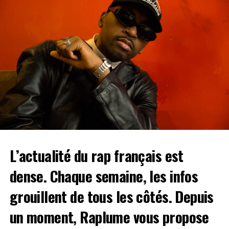
technique que certains, moins éclectique que d’autres, il
n’en reste pas moins le plus constant de tous, celui qui
Direction le nord de la France à
Lille
pour
Les Paradis
est resté au sommet le plus longtemps, et qui continue
Artificiels
. A cette occasion, on a droit à une
de le faire !
programmation cinq étoiles avec :
Dinos, Kerchak,
…Oui
Booba
est la papa de ce game.
Bekar, Chilla, Bu$hi, Winnterzuko, Sto, H
JeuneCrack, PLK, ZKR, Doums, Meryl, Khali,
Benjamin Epps, J9ueve, Rounhaa, Luther
ou encore
BabySolo33
. Une très longue liste en simplement deux
jours, les Paradis Artificiels vous donnent rendez-vous à
la
Halle des Glisses du 2 au 3 juin
. Réservez vite vos
places en cliquant
ici
.
L’actualité du rap français est
VYV Festival
– Dijon (du 9 au 11 juin)
dense. Chaque semaine, les infos
On
grouillent de tous les côtés. Depuis
un moment, Raplume vous propose