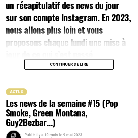
un récapitulatif des news du jour
sur son
compte Instagram
. En 2023,
nous allons plus loin et vous
BOOBA buvant la concurrence since 96, car dans 20-30 ans, y en aura
proposons chaque lundi une mise à
plus.
jour de ce qui s’est passé
U
ne fois que ce
« statement »
a été fait, nous pouvons
passer au reste de notre propos. Et le reste de notre
d’important dans le secteur.
CONTINUER DE LIRE
propos envers le
duc
B2o
n’est pas aussi sympa que
L’article se clôture avec la liste des
notre intro.
nouvelles certifications délivrées
continue en prenant la route pour
Dijon
, avec un
C’est en effet suite aux derniers échanges tendus entre
ACTUS
événement qui prend de l’ampleur chaque année avec le
lui et le
Master Gims
que la réflexion de cet article
Les news de la semaine #15 (Pop
par le SNEP.
VYV Festival
. Pour cette nouvelle édition, la
m’est venue. Et comme toutes ces histoires de clashs
Smoke, Green Montana,
programmation est plus qu’alléchante avec la présence
éveillent en moi mes instincts les plus primitifs,
Tuerie : son film “Papillon Monarque”
de :
Hamza
,
Ziak
,
Luidji
,
Disiz
ou encore
Meryl
. On
Guy2Bezbar…)
mettent mon
cerveau
reptilien
en ébullition, et que ce
peut même ajouter à cela la venue de
Angèle
et
Aya
disponible sur YouTube
genre d’échanges se dégustent comme un «
Big Kahuna
Nakamura
, rien que ça. Cette année, l’organisation se
Burger dégoulinant
« , assorti d’un «
Teriyaki Donut
« ,
Publié
il y a 10 mois
le
9 mai 2023