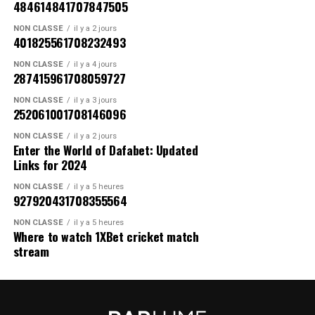
484614841707847505
fondatrices de la culture. Il faut dire que des artistes
Plus aucun morceau de Pop Smoke ne
Solidays
– Paris (du 23 au 25 juin 2023)
comme Grandmaster Flash, DJ Kool Herc et Afrika
NON CLASSÉ
il y a 2 jours
sortira
401825561708232493
Bambaataa sont souvent cités au moment d’évoquer la
naissance du hip-hop.
NON CLASSÉ
il y a 4 jours
Après les albums posthumes
Shoot For The Stars Aim
287415961708059727
For The Moon
(2020)
et
Faith
(2021), plus aucun
Co-écrit avec le
journaliste
Nicolas Rogès
, le
NON CLASSÉ
il y a 3 jours
morceau de
Pop Smoke
ne sortira sur les plateformes
documentaire raconte donc, entre autres, l’importance
252061001708146096
de streaming. Ainsi, l’intégralité du catalogue du
de Sylvia Robinson, de Cindy Campbell, petite sœur de
La terreurZer.
NON CLASSÉ
il y a 2 jours
rappeur américain est désormais entre les mains des
DJ Kool Herc, ou encore des pionnières américaines que
Enter the World of Dafabet: Updated
auditeurs. C’est son producteur
Rico Beats
qui a révélé
sont Queen Latifah, Missy Elliot et Lauryn Hill.
«
C’était
T
ant que
Booba
était dans la fleur de l’âge, celle de
Links for 2024
l’information sur les réseaux sociaux.
« Si Pop était
important pour moi de revenir sur toutes ces femmes qui
l’insouciance et de l’instinctif, il a tout
NON CLASSÉ
il y a 5 heures
encore en vie, il n’aurait pas approuvé 99% des titres qui
ont marqué cette histoire et qui ont permis de faire du
décimé/déchiqueté sur son passage, semant désolation
927920431708355564
ont été sortis depuis sa disparition. Pop est mort il y a 3
rap ce qu’il est aujourd’hui. Comme tu le sais, c’est auto-
et fins de carrières prématurées sur sa route.
À
perte de
ans de cela. Combien de titres pensez-vous qu’il ait
produit et malheureusement démonétisé d’office, mais je
NON CLASSÉ
il y a 5 heures
vue on pouvait voir les cadavres souillés de
Where to watch 1XBet cricket match
enregistré en un an ? Vous allez devoir affronter la
tiens à continuer ce format. Ça me tient vraiment à cœur
rappeurs/producteurs/chaines TV/radios/directeurs
stream
réalité en face »
, a-t-il confié.
»
, explique
Raska
dans la description de sa vidéo.
d’antenne/animateurs et même parfois associés et amis
entremêlés, dans un décor apocalyptique.
La première cérémonie des flammes
Logique retour des choses, quand on sait qu’
Elie Yafa
ne doit son succès qu’à lui-même. En omettant les