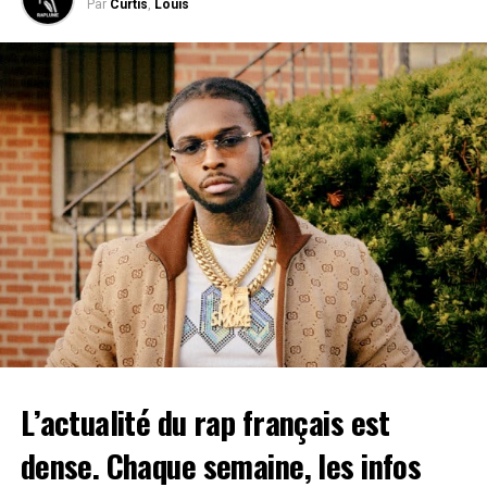
Par
Curtis
,
Louis
développe et mets en place un camping pour les
Son premier projet “Bleu Gospel” avait été largement
on va faire ça, façon
Tarantino
:
visiteurs, et arbore toujours sa volonté d’apporter une
salué par le public et la critique. Au travers de 8
démarche éco-responsable et sociale à son événement.
morceaux Tuerie avait en effet révélé une sensibilité
Le VYV Festival vous donne rendez-vous du
9 au 11 juin
rare et rafraîchissante. Via un storytelling bien ficelé
au
Parc de la Combe à la Serpent
, n’attendez plus et
l’auditeur entrait dans le monde sincère du rappeur
réservez vite vos billets en cliquant
ici
.
boulonnais. Explorant des sonorités acoustiques
originales, “Bleu Gospel” révélait alors la puissance du
Marsatac
– Marseille (du 16 au 18 juin
rap de Tuerie.
2023)
Près de deux années plus tard, à Tuerie d’annoncer la
sortie d’un nouveau projet. Souvent considéré comme
Toujours en
étant plus complexe à réaliser que le premier, ce nouvel
traversant
opus s’intitule
Papillon monarque
. Un titre lourd de
la France en
sens, qui pourrait notamment évoquer une
Big Kahuna Burger – Pulp Fiction
direction du
métamorphose personnelle. Mais avant toute
sud, le
interprétation, on vous laisse découvrir le film réalisé
festival
L’actualité du rap français est
par Steven Norel sorti aujourd’hui :
Marsatac
dense. Chaque semaine, les infos
prend à
– Chapitre 1 : La terreur –
nouveau