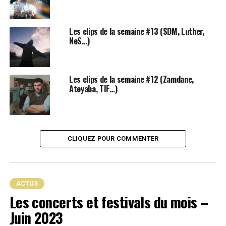
Les clips de la semaine #13 (SDM, Luther,
NeS…)
Les clips de la semaine #12 (Zamdane,
Ateyaba, TIF…)
CLIQUEZ POUR COMMENTER
L’EP
Une minute avant
de Di#se est à retrouver sur
toutes les plateformes de streaming
ici
.
Dans le reste de l’actualité :
Le soleil se lèvera à l’Ouest
ACTUS
pour 1PLIKÉ140, Kerchak, Zamdane et les autres
Les concerts et festivals du mois –
Juin 2023