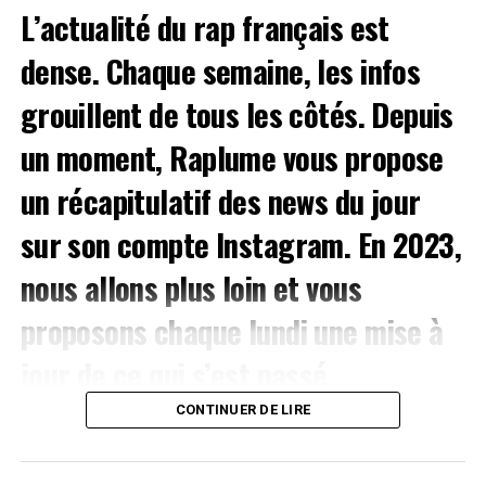
L’actualité du rap français est
VYV Festival
– Dijon (du 9 au 11 juin)
dense. Chaque semaine, les infos
On
grouillent de tous les côtés. Depuis
un moment, Raplume vous propose
un récapitulatif des news du jour
sur son
compte Instagram
. En 2023,
nous allons plus loin et vous
proposons chaque lundi une mise à
jour de ce qui s’est passé
d’important dans le secteur.
CONTINUER DE LIRE
L’article se clôture avec la liste des