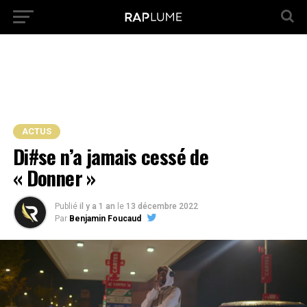
ACTUS
Di#se n’a jamais cessé de
« Donner »
Publié
il y a 1 an
le
13 décembre 2022
Par
Benjamin Foucaud