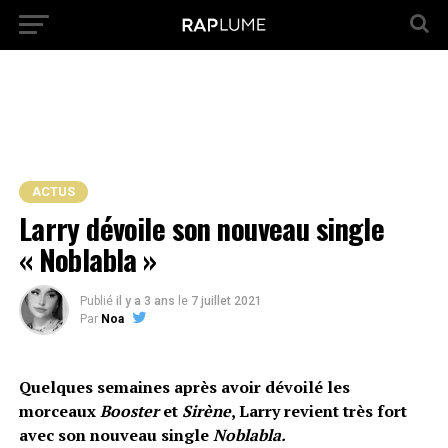
ACTUS
Larry dévoile son nouveau single
« Noblabla »
Publié
il y a 3 ans
le
7 juillet 2021
Par
Noa
Quelques semaines après avoir dévoilé les
morceaux
Booster
et
Sirène
, Larry revient très fort
avec son nouveau single
Noblabla.