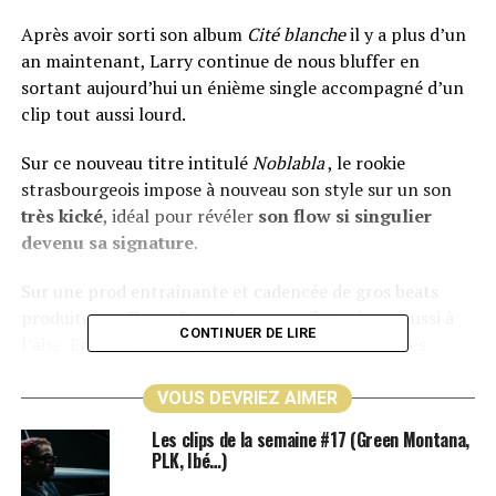
Après avoir sorti son album
Cité blanche
il y a plus d’un
an maintenant, Larry continue de nous bluffer en
sortant aujourd’hui un énième single accompagné d’un
clip tout aussi lourd.
Sur ce nouveau titre intitulé
Noblabla
, le rookie
strasbourgeois impose à nouveau son style sur un son
très kické
, idéal pour révéler
son flow si singulier
devenu sa signature
.
Sur une prod entraînante et cadencée de gros beats
produite par
Dogg Soso
, Larry paraît toujours aussi à
CONTINUER DE LIRE
l’aise. En effet, il nous prouve une nouvelle fois ses
talents de kickeur en débitant sur un rythme rapide qu’il
maîtrise parfaitement.
VOUS DEVRIEZ AIMER
Les clips de la semaine #17 (Green Montana,
Le clip dévoilé à 12h a été tourné au cœur de l’Elsau, la
PLK, Ibé…)
Cité blanche
du jeune rappeur. Ainsi, on le retrouve mis