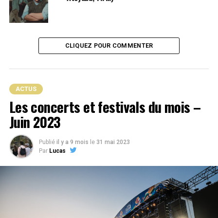
le clip est d’ores et déjà disponible sur Youtube.
CLIQUEZ POUR COMMENTER
ACTUS
Les concerts et festivals du mois –
Juin 2023
Publié
il y a 9 mois
le
31 mai 2023
Par
Lucas
Auteur/Autrice