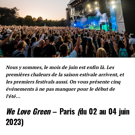
Noa
Voir toutes les publications
MOTS CLÉS
ACTU
ACTU RAP
CLIP
LARRY
NOBLABLA
SINGLE
SORTIE
SUIVANT
Rimkus et Lacrim s’envolent pour « Santorini »
Nous y sommes, le mois de juin est enfin là. Les
premières chaleurs de la saison estivale arrivent, et
NE RATEZ PAS
Focus sur Romain « Babyboys », fidèle bras droit de Jul
les premiers festivals aussi. On vous présente cinq
événements à ne pas manquer pour le début de
l’été…
Noa
We Love Green
– Paris
(
du 02 au 04 juin
2023)