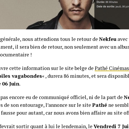
 générale, nous attendions tous le retour de
Nekfeu
avec
ent, il sera bien de retour, non seulement avec un albu
documentaire !
vre cette information sur le site belge de
Pathé Cinémas
oiles vagabondes
« , durera 86 minutes, et sera disponi
e
06 Juin
.
a pas encore eu de communiqué officiel, ni de la part de
N
s de son entourage, l’annonce sur le site
Pathé
ne semble
fausse pour autant, car nous avons bien affaire au site off
evrait sortir quant à lui le lendemain, le
Vendredi 7 Ju