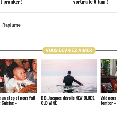
it pranker !
sortira le 6 Juin !
Raplume
VOUS DEVRIEZ AIMER
 un step et nous fait
B.B. Jacques dévoile NEW BLUES,
Vald nous 
« Cuisine »
OLD WINE
tomber »