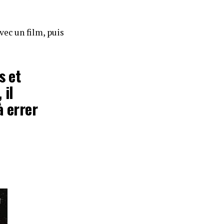
vec un film, puis
s et
 il
à errer