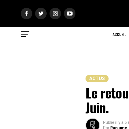
ACCUEIL
ACTUS
Le retou
Juin.
Publié
il y a 5
Par
Raplume