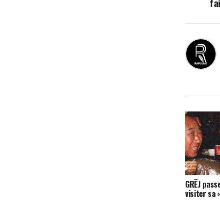
fa
GRËJ passe
visiter sa 