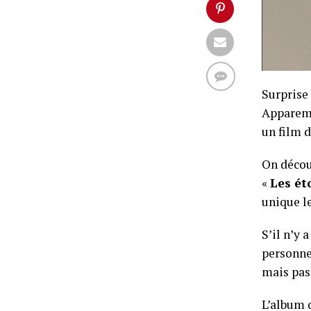
Surprise
Apparemm
un film 
On décou
«
Les ét
unique l
S’il n’y 
personne
mais pas 
L’album d