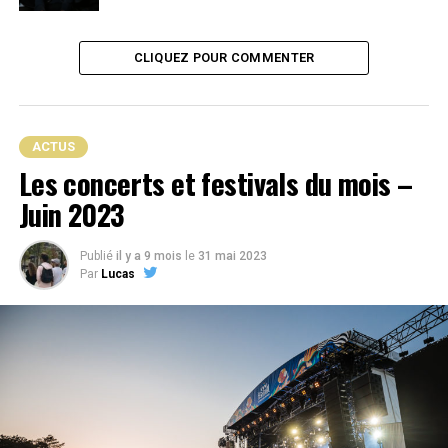
https://www.youtube.com/watch?v=l_gcCYw9IaM
CLIQUEZ POUR COMMENTER
Krisy – Julio & sa Gogo danseuse
ACTUS
Les concerts et festivals du mois –
Juin 2023
Publié
il y a 9 mois
le
31 mai 2023
Par
Lucas