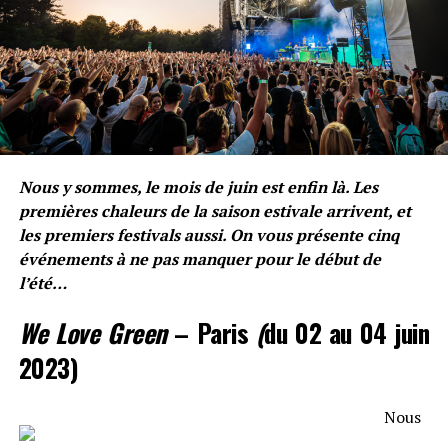
Nekfeu – Suga
https://www.youtube.com/watch?v=N5N6Xgc1zlU
Lonepsi – Le temps d’un instant
https://www.youtube.com/watch?v=WwMQMNjoteY
Nous y sommes, le mois de juin est enfin là. Les
premières chaleurs de la saison estivale arrivent, et
les premiers festivals aussi. On vous présente cinq
événements à ne pas manquer pour le début de
Ninho – Dis moi que tu m’aimes
l’été…
We Love Green
– Paris
(
du 02 au 04 juin
2023)
Nous