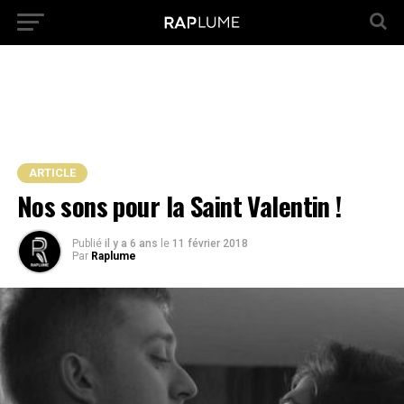
ARTICLE
Nos sons pour la Saint Valentin !
Publié
il y a 6 ans
le
11 février 2018
Par
Raplume