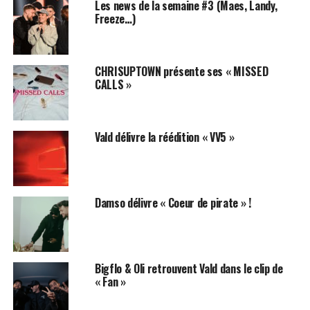
Les news de la semaine #3 (Maes, Landy,
Freeze…)
Lomepal – Yeux Disent
CHRISUPTOWN présente ses « MISSED
CALLS »
Vald délivre la réédition « VV5 »
Damso délivre « Coeur de pirate » !
Bigflo & Oli retrouvent Vald dans le clip de
« Fan »
Ash Kidd – Motel