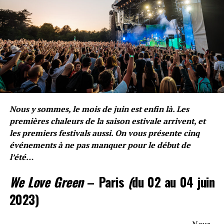
Lucas
Voir toutes les publications
Nous y sommes, le mois de juin est enfin là. Les
MOTS CLÉS
17%
ALBUM
DINOS
EPISODE 2
EXTENSION
premières chaleurs de la saison estivale arrivent, et
FRANGLISH
GUY2BEZBAR
LETO
MOZART CAPITAINE JACKSON
PROJET
RÉÉDITION
les premiers festivals aussi. On vous présente cinq
événements à ne pas manquer pour le début de
SUIVANT
l’été…
Le prélude de L’amour selon Disiz
NE RATEZ PAS
We Love Green
– Paris
(
du 02 au 04 juin
Limsa délivre la partie finale de sa série d’EP, Logique
Part. 3
2023)