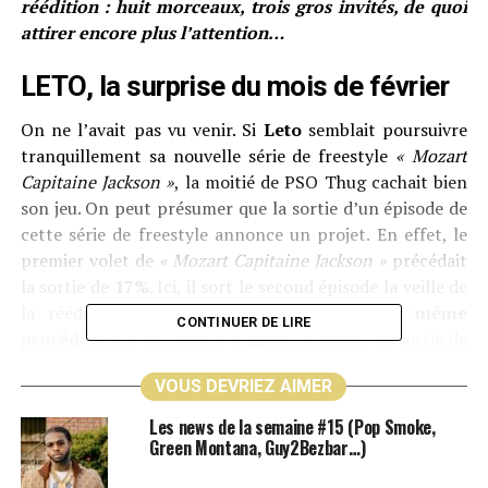
réédition : huit morceaux, trois gros invités, de quoi
attirer encore plus l’attention…
LETO, la surprise du mois de février
On ne l’avait pas vu venir. Si
Leto
semblait poursuivre
tranquillement sa nouvelle série de freestyle
« Mozart
Capitaine Jackson »
, la moitié de PSO Thug cachait bien
son jeu. On peut présumer que la sortie d’un épisode de
cette série de freestyle annonce un projet. En effet, le
premier volet de
« Mozart Capitaine Jackson »
précédait
la sortie de
17%
. Ici, il sort le second épisode la veille de
la réédition surprise, on retrouve donc
le même
CONTINUER DE LIRE
procédé
. C’est un moyen original de teaser la sortie de
sa réédition, permettant de réveiller l’attention autour
VOUS DEVRIEZ AIMER
de son nom avec un retour d’apparence normale, puis
d’être pris à contre-pied dès le lendemain par un
Les news de la semaine #15 (Pop Smoke,
nouveau projet. De plus, il s’avère que l’
épisode 2
Green Montana, Guy2Bezbar…)
incarne aussi le premier single de la réédition
,