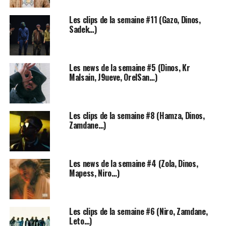
puisque le morceau est présent en track 1 du projet.
Les clips de la semaine #11 (Gazo, Dinos,
Sadek…)
Les news de la semaine #5 (Dinos, Kr
Malsain, J9ueve, OrelSan…)
Les clips de la semaine #8 (Hamza, Dinos,
Zamdane…)
Une réédition utile et
Les news de la semaine #4 (Zola, Dinos,
complémentaire à 17%
Mapess, Niro…)
Si les rééditions se font moins présentes ces dernières
années (au détriment des sons bonus ou du double
Les clips de la semaine #6 (Niro, Zamdane,
album par exemple), il s’agit de la première fois que le
Leto…)