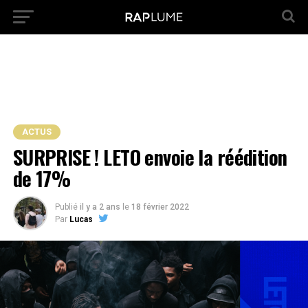
ACTUS
SURPRISE ! LETO envoie la réédition
de 17%
Publié
il y a 2 ans
le
18 février 2022
Par
Lucas