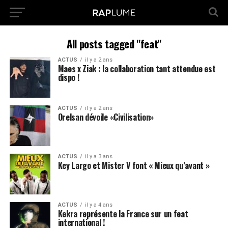
All posts tagged "feat"
ACTUS
il y a 2 ans
Maes x Ziak : la collaboration tant attendue est
dispo !
ACTUS
il y a 2 ans
Orelsan dévoile «Civilisation»
ACTUS
il y a 3 ans
Key Largo et Mister V font « Mieux qu’avant »
ACTUS
il y a 4 ans
Kekra représente la France sur un feat
international !