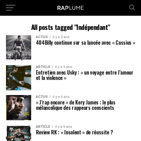
All posts tagged "Indépendant"
ACTUS
il y a 2 ans
404Billy continue sur sa lancée avec « Cassius »
ARTICLE
il y a 5 ans
Entretien avec Usky : « un voyage entre l’amour
et la violence »
ACTUS
il y a 6 ans
« J’rap encore » de Kery James : le plus
mélancolique des rappeurs conscients
ARTICLE
il y a 6 ans
Review RK : « Insolent » de réussite ?