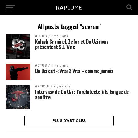
All posts tagged "sevran"
ACTUS
il y a 3 ans
Kalash Criminel, Zefor et Da Uzi nous
présentent S.E Wire
ACTUS
il y a 3 ans
Da Uzi est « Vrai 2 Vrai » comme jamais
ARTICLE
il y a 4 ans
Interview de Da Uzi : l’architecte à la langue de
souffre
PLUS D'ARTICLES