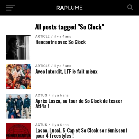
All posts tagged "So Clock"
ARTICLE
il y a 4 ans
Rencontre avec So Clock
ARTICLE
il y a 5 ans
Avec Interdit, LTF le fait mieux
ACTUS
il y a 6 ans
Après Lasco, au tour de So Clock de teaser
Atl4s !
ACTUS
il y a 6 ans
Lasco, Lucci, S-Cap et So Clock se réunissent
pour 4 freestyles !