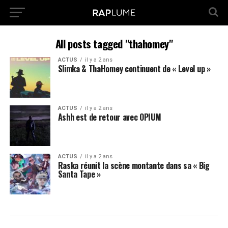
All posts tagged "thahomey"
ACTUS
il y a 2 ans
Slimka & ThaHomey continuent de « Level up »
ACTUS
il y a 2 ans
Ashh est de retour avec OPIUM
ACTUS
il y a 2 ans
Raska réunit la scène montante dans sa « Big
Santa Tape »