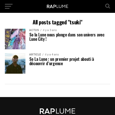
All posts tagged "tsuki"
ACTUS
il y a 3 ans
So la Lune nous plonge dans son univers avec
Lune City !
ARTICLE
il y a 4 ans
So La Lune : un premier projet abouti à
découvrir d’urgence