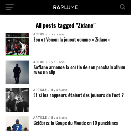
All posts tagged "Zidane"
ACTUS
il y a 2 ans
Zeu et Venom la jouent comme « Zidane »
ACTUS
il y a 3 ans
Sofiane annonce la sortie de son prochain album
avec un clip
ARTICLE
il y a 5 ans
Et si les rappeurs étaient des joueurs de foot ?
ARTICLE
il y a 6 ans
Célébrez la Coupe du Monde en 10 punchlines