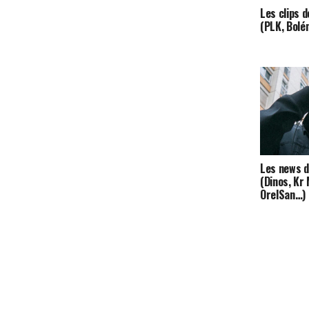
Les clips 
(PLK, Bolé
Les news d
(Dinos, Kr 
OrelSan…)