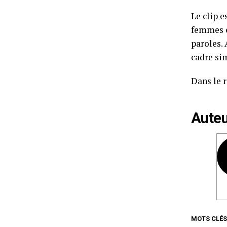
Le clip e
femmes él
paroles.
cadre sim
Dans le r
Auteu
MOTS CLÉS