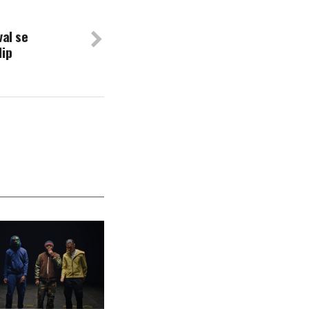
val se
lip