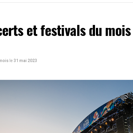
erts et festivals du mois
 mois
le
31 mai 2023