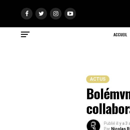
ACCUEIL
ACTUS
Bolémvn
collabor
Publié
il y a 3
Par
Nicolas R