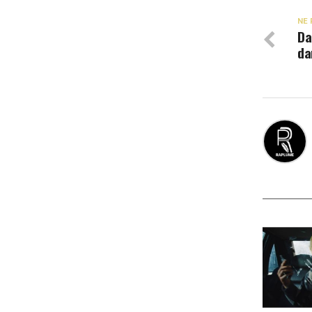
NE 
Da
da