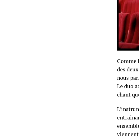
Comme le
des deux 
nous parl
Le duo a
chant qu
L’instru
entraînan
ensemble
viennent 