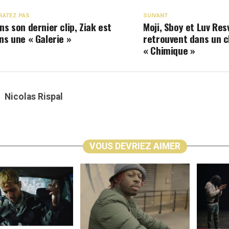
RATEZ PAS
SUIVANT
ns son dernier clip, Ziak est
Moji, Sboy et Luv Res
ns une « Galerie »
retrouvent dans un c
« Chimique »
Nicolas Rispal
VOUS DEVRIEZ AIMER