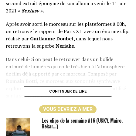
second extrait éponyme de son album a venir le 11 juin
2021 «
Sextasy ».
Après avoir sorti le morceau sur les plateformes à 00h,
on retrouve le rappeur de Paris XII avec un énorme clip,
réalisé par
Guillaume Doubet,
dans lequel nous
retrouvons la superbe
Neriake.
Dans celui-ci on peut le retrouver dans un bolide
entouré de lumières qui colle très bien à l’atmosphère
de film déjà apporté par ce morceau. Composé par
Romain Botti
, ce morceau aux sonorités synthwave
explore un style musical intéressant encore peu utilisé
CONTINUER DE LIRE
sur la scène francophone.
VOUS DEVRIEZ AIMER
« J’écris sur un bout
d’papier le soir, sans toi
Les clips de la semaine #16 (USKY, Mairo,
Bekar…)
Tu m’as mis le doute, t’as