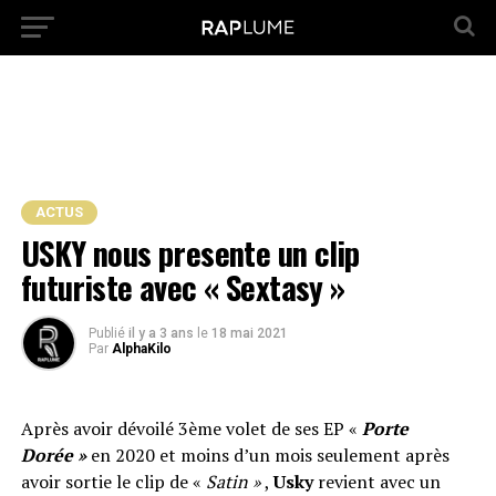
ACTUS
USKY nous presente un clip
futuriste avec « Sextasy »
Publié
il y a 3 ans
le
18 mai 2021
Par
AlphaKilo
Après avoir dévoilé 3ème volet de ses EP «
Porte
Dorée »
en 2020 et moins d’un mois seulement après
avoir sortie le clip de «
Satin »
,
Usky
revient avec un