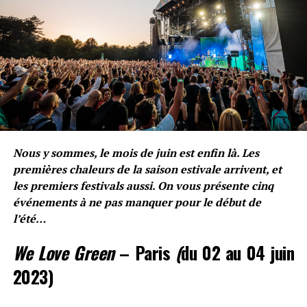
AlphaKilo
Voir toutes les publications
MOTS CLÉS
USKY
Nous y sommes, le mois de juin est enfin là. Les
SUIVANT
Dans son dernier clip, Ziak est dans une « Galerie »
premières chaleurs de la saison estivale arrivent, et
les premiers festivals aussi. On vous présente cinq
NE RATEZ PAS
Les cinq meilleurs sons de l’été 2021, qu’il ne faut pas
événements à ne pas manquer pour le début de
manquer
l’été…
We Love Green
– Paris
(
du 02 au 04 juin
AlphaKilo
2023)