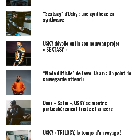
piloté sans voie
“Sextasy” d’Usky : une synthèse en
Fumée dans la bouche, tu
synthwave
m’dis « je t’aime » sans voix
Tu sais, sale et sombre
USKY dévoile enfin son nouveau projet
mélodie
« SEXTASY »
J’te fais de la peine pour
qu’la mienne s’enfuit »
“Mode difficile” de Jewel Usain : Un point de
sauvegarde attendu
La mélodie du refrain est très catchy et il se peut que la
topline vous reste en tête un long moment, preuve de
Dans « Satin », USKY se montre
son efficacité.
particulièrement triste et sincère
« C’est soit tu rêves, soit tu
m’aimes
USKY : TRILOGY, le temps d’un voyage !