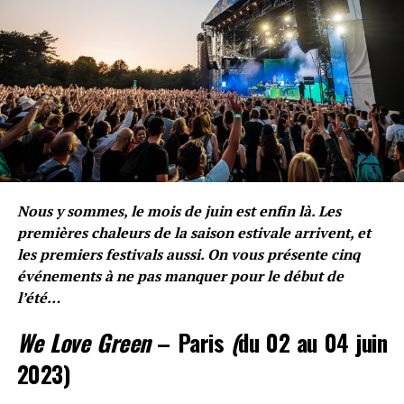
Voir toutes les publications
MOTS CLÉS
CHIMIQUE
LUV RESVAL
MOJI
MOJI ET SBOY
MOJI X SBOY
SBOY
SUIVANT
Hotel Paradisio dévoile son opus Gemini
NE RATEZ PAS
Bolémvn parle de ses « DM » en collaboration avec Dinos
Nous y sommes, le mois de juin est enfin là. Les
premières chaleurs de la saison estivale arrivent, et
Nicolas Rispal
les premiers festivals aussi. On vous présente cinq
événements à ne pas manquer pour le début de
l’été…
We Love Green
– Paris
(
du 02 au 04 juin
2023)