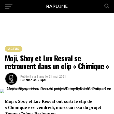
ACTUS
Moji, Sboy et Luv Resval se
retrouvent dans un clip « Chimique »
Publié
il y a 3 ans
le
21 mai 2021
Par
Nicolas Rispal
Moji x Sboy et Luv Resval ont sorti le clip de
« Chimique » ce vendredi, morceau issu du projet
Temps d’aime.
Parlons en.