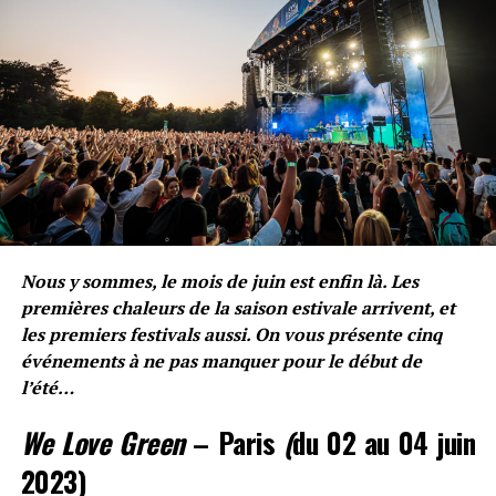
Baptiste Bolgari
Voir toutes les publications
MOTS CLÉS
CONVENTION
FÉSTIVAL
MAMA
MUSIQUE
Nous y sommes, le mois de juin est enfin là. Les
premières chaleurs de la saison estivale arrivent, et
SUIVANT
les premiers festivals aussi. On vous présente cinq
RADAR, le premier concert « Drive-In » a eu lieu à Paris
événements à ne pas manquer pour le début de
!
l’été…
NE RATEZ PAS
Lynda annonce son premier album « Papillon » !
We Love Green
– Paris
(
du 02 au 04 juin
2023)