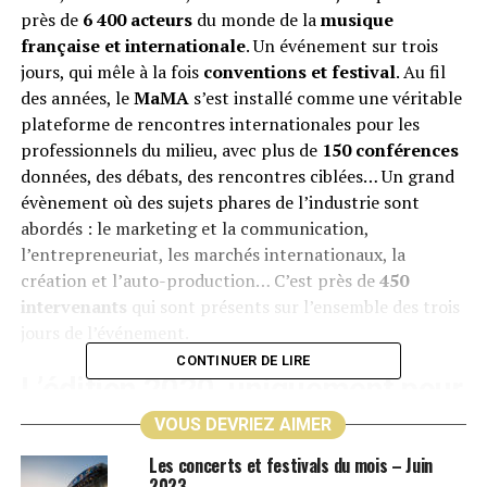
près de
6 400 acteurs
du monde de la
musique
française et internationale
. Un événement sur trois
jours, qui mêle à la fois
conventions et festival
. Au fil
des années, le
MaMA
s’est installé comme une véritable
plateforme de rencontres internationales pour les
professionnels du milieu, avec plus de
150 conférences
données, des débats, des rencontres ciblées… Un grand
évènement où des sujets phares de l’industrie sont
abordés : le marketing et la communication,
l’entrepreneuriat, les marchés internationaux, la
création et l’auto-production… C’est près de
450
intervenants
qui sont présents sur l’ensemble des trois
jours de l’événement.
CONTINUER DE LIRE
L’édition 2020, uniquement pour
les professionnels
VOUS DEVRIEZ AIMER
Les concerts et festivals du mois – Juin
En raison de la
situation sanitaire
, cette année, le
2023