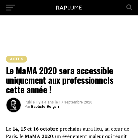
ACTUS
Le MaMA 2020 sera accessible
uniquement aux professionnels
cette année !
Publié
il y a 4 ans
le
17 septembre 2020
Par
Baptiste Bolgari
Le
14, 15 et 16 octobre
prochains aura lieu, au cœur de
Paris, le
MaMA 2020
, un événement majeur qui réunit