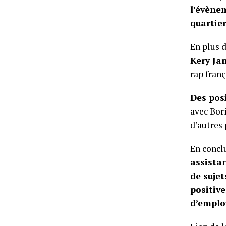
l’évène
quartier
En plus d
Kery Ja
rap franç
Des posi
avec Bor
d’autres 
En concl
assista
de sujet
positive
d’emplo