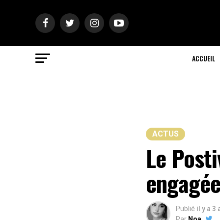
ACCUEIL
ACTUS
Le Posti
engagé
Publié
il y a 3
Par
Noa