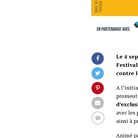
Le 4 se
Festival
contre l
A l’init
promeut 
d’exclu
avec les 
ainsi à 
Animé pa