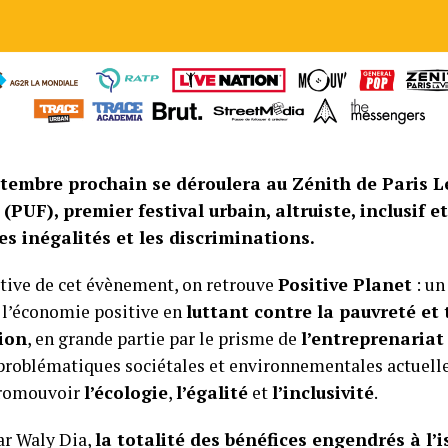
ptembre prochain se déroulera au Zénith de Paris L
 (PUF), premier festival urbain, altruiste, inclusif et
es inégalités et les discriminations.
iative de cet évènement, on retrouve
Positive Planet
: un
l’économie positive en
luttant contre la pauvreté et
sion
, en grande partie par le prisme de
l’entreprenariat 
problématiques sociétales et environnementales actuelles
promouvoir
l’écologie
,
l’égalité
et
l’inclusivité
.
r Waly Dia,
la totalité des bénéfices engendrés à l’i