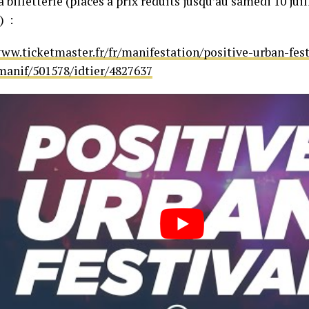
a billetterie (places à prix réduits jusqu’au samedi 10 juil
) :
www.ticketmaster.fr/fr/manifestation/positive-urban-fest
dmanif/501578/idtier/4827637