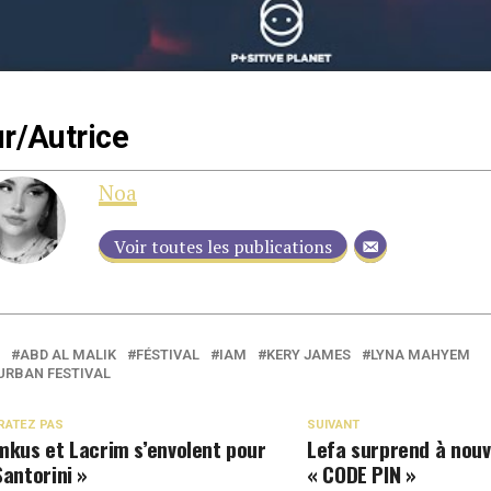
r/Autrice
Noa
Voir toutes les publications
ABD AL MALIK
FÉSTIVAL
IAM
KERY JAMES
LYNA MAHYEM
 URBAN FESTIVAL
RATEZ PAS
SUIVANT
mkus et Lacrim s’envolent pour
Lefa surprend à nou
Santorini »
« CODE PIN »