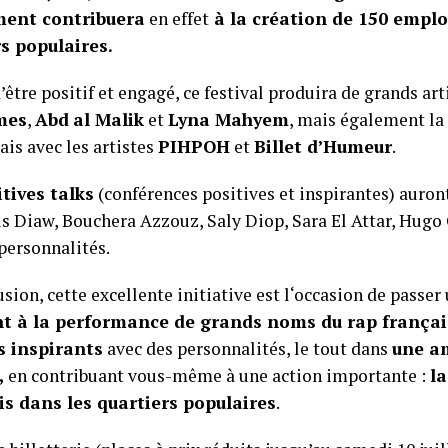
ment contribuera
en effet
à la création de 150 emplo
s populaires.
’être positif et engagé, ce festival produira de grands a
mes
,
Abd
al Malik
et
Lyna Mahyem
, mais également la
ais avec les artistes
PIHPOH
et
Billet d’Humeur
.
tives talks
(conférences positives et inspirantes) auron
is Diaw, Bouchera Azzouz, Saly Diop, Sara El Attar, Hugo
personnalités.
usion, cette excellente initiative est l‘occasion de pass
nt à la performance de grands noms du rap françai
s inspirants
avec des personnalités, le tout dans
une a
,
en contribuant vous-même à une action importante :
la
is dans les quartiers populaires
.