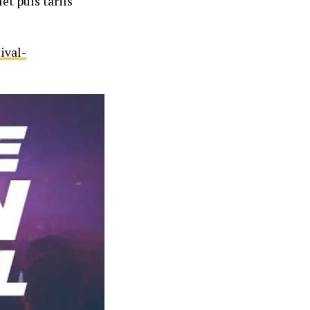
let puis tarifs
ival-