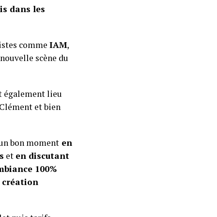
is dans les
rtistes comme
IAM
,
 nouvelle scène du
t également lieu
 Clément et bien
er un bon moment
en
s
et
en discutant
mbiance 100%
 création