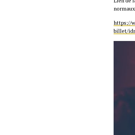
Lien de l
normaux
https://
billet/i