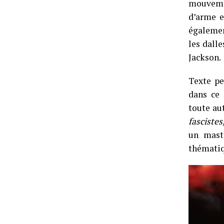
mouvemen
d’arme e
égalemen
les dall
Jackson.
Texte pe
dans ce 
toute au
fascistes
un mast
thématiq