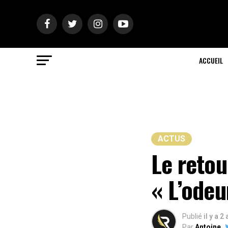
ACCUEIL
ACTUS
Le reto
« L’odeu
Publié
il y a 2
Par
Antoine