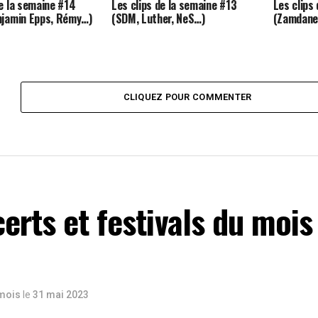
de la semaine #14
Les clips de la semaine #13
Les clips
njamin Epps, Rémy…)
(SDM, Luther, NeS…)
(Zamdane,
CLIQUEZ POUR COMMENTER
erts et festivals du mois
 mois
le
31 mai 2023