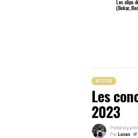
Les clips 
(Bekar, Be
ACTUS
Les conc
2023
Publié
il y a 9
Par
Lucas