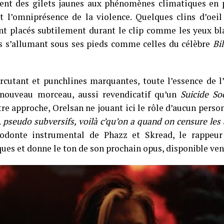
t des gilets jaunes aux phénomènes climatiques en p
t l’omniprésence de la violence. Quelques clins d’oeil
t placés subtilement durant le clip comme les yeux bl
es s’allumant sous ses pieds comme celles du célèbre
Bil
rcutant et punchlines marquantes, toute l’essence de l’
nouveau morceau, aussi revendicatif qu’un
Suicide So
tre approche, Orelsan ne jouant ici le rôle d’aucun perso
, pseudo subversifs, voilà c’qu’on a quand on censure les 
odonte instrumental de Phazz et Skread, le rappeur 
ues et donne le ton de son prochain opus, disponible ven