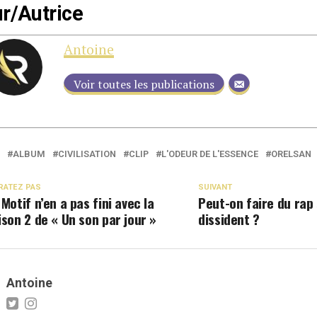
r/Autrice
Antoine
Voir toutes les publications
ALBUM
CIVILISATION
CLIP
L'ODEUR DE L'ESSENCE
ORELSAN
RATEZ PAS
SUIVANT
 Motif n’en a pas fini avec la
Peut-on faire du rap
ison 2 de « Un son par jour »
dissident ?
Antoine