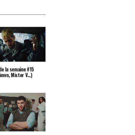
 de la semaine #15
émvn, Mister V…)