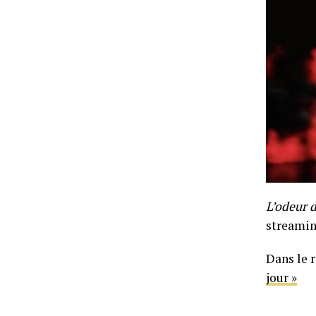
L’odeur d
streamin
Dans le r
jour »