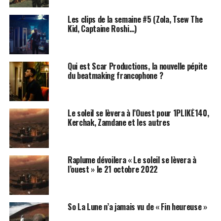
Les clips de la semaine #5 (Zola, Tsew The
Kid, Captaine Roshi…)
Voir cette publication sur Instagram
Qui est Scar Productions, la nouvelle pépite
du beatmaking francophone ?
Le soleil se lèvera à l’Ouest pour 1PLIKÉ140,
Kerchak, Zamdane et les autres
Raplume dévoilera « Le soleil se lèvera à
l’ouest » le 21 octobre 2022
Une publication partagée par So La Lune 🌕 (@so.lalune)
So La Lune n’a jamais vu de « Fin heureuse »