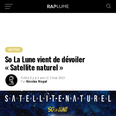
ACTUS
So La Lune vient de dévoiler
« Satellite naturel »
Publié
il y a 3 ans
le
7 mai 2021
Par
Nicolas Rispal