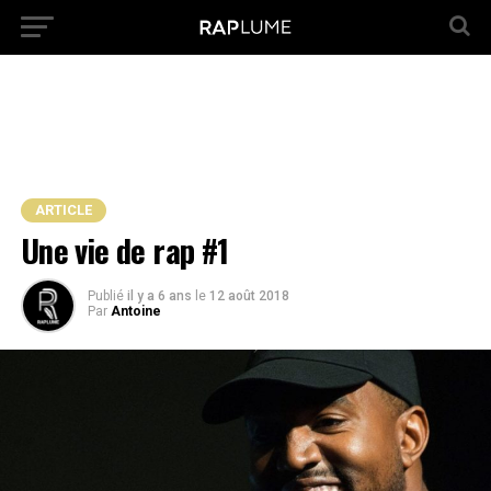
ARTICLE
Une vie de rap #1
Publié
il y a 6 ans
le
12 août 2018
Par
Antoine