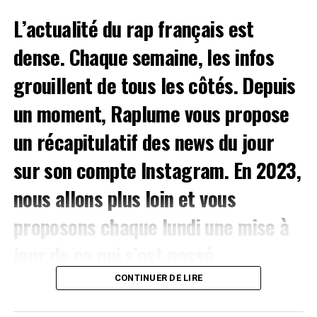
places en cliquant
ici
.
L’actualité du rap français est
VYV Festival
– Dijon (du 9 au 11 juin)
dense. Chaque semaine, les infos
On
grouillent de tous les côtés. Depuis
Ne cours pas après l’argent
un moment, Raplume vous propose
Je ne cours
pas après
un récapitulatif des news du jour
l’argent. J’ai toujours voulu
sur son
compte Instagram
. En 2023,
lancé mon propre network,
faire quelque chose de
nous allons plus loin et vous
cool. Ça a toujours été
proposons chaque lundi une mise à
question de faire ce qui me
jour de ce qui s’est passé
semble être génial, et
d’important dans le secteur.
CONTINUER DE LIRE
l’argent viendra, je ne m’en
fais pas pour ça.
L’article se clôture avec la liste des