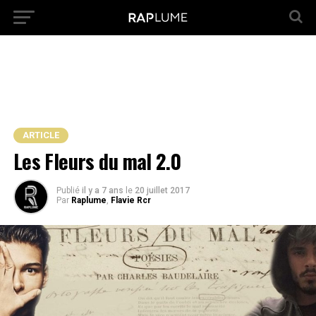
ARTICLE
Les Fleurs du mal 2.0
Publié
il y a 7 ans
le
20 juillet 2017
Par
Raplume
,
Flavie Rcr