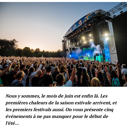
du mal
» pour évoquer l’emprise des vices – la
drogue
par exemple.
Mais même sans être directement évoqué on retrouve
totalement le spleen qui a caractérisé l’oeuvre de
Baudelaire dans
Bleu Noir
, où la noirceur semble être
le fil conducteur.
La solitude est
belle
, tel un
cheval au galop un soir de
pleine lune
Oui, j’en suis
accro
… un peu
Nous y sommes, le mois de juin est enfin là. Les
premières chaleurs de la saison estivale arrivent, et
comme à la thune
les premiers festivals aussi. On vous présente cinq
événements à ne pas manquer pour le début de
Bonheur
artificiel
,
l’été…