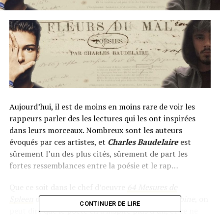
Aujourd’hui, il est de moins en moins rare de voir les
rappeurs parler des les lectures qui les ont inspirées
dans leurs morceaux. Nombreux sont les auteurs
évoqués par ces artistes, et
Charles Baudelaire
est
sûrement l’un des plus cités, sûrement de part les
fortes ressemblances entre la poésie et le rap…
Que ce soit dans le chef d’oeuvre
64 Mesures de
Spleen
de
Jazzy Bazz
ou
Fleurs Du Mal
de
Columbine
, on
CONTINUER DE LIRE
peut dire que le poète
en a inspiré plus d’un, et ce ne