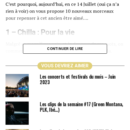
C’est pourquoi, aujourd’hui, en ce 14 Juillet (oui ça n’a
rien à voir) on vous propose 10 nouveaux morceaux
pour repenser à cet ancien être aimé….
1 – Chilla : Pour la vie
Malgré sa magnifique voix, et la douceur de ses mots, on
CONTINUER DE LIRE
commence dur avec ce sublime morceau de
Chilla
.
Transcendent de vérité si vous vous reconnaissez en ces
mots, ce morceau vous brisera en mille morceaux, une
VOUS DEVRIEZ AIMER
deuxième fois.
Les concerts et festivals du mois – Juin
2023
Allez, viens, on s’voit, si ça
s’trouve demain, on meurt
Les clips de la semaine #17 (Green Montana,
Tu m’réponds : « J’ai fais
PLK, Ibé…)
mon choix, nous deux, c’est
pas pour la vie »