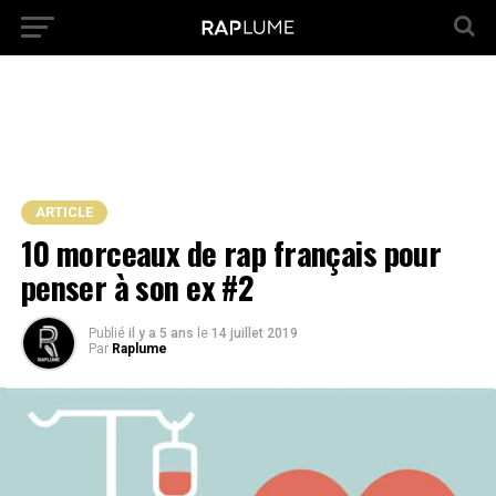
ARTICLE
10 morceaux de rap français pour
penser à son ex #2
Publié
il y a 5 ans
le
14 juillet 2019
Par
Raplume