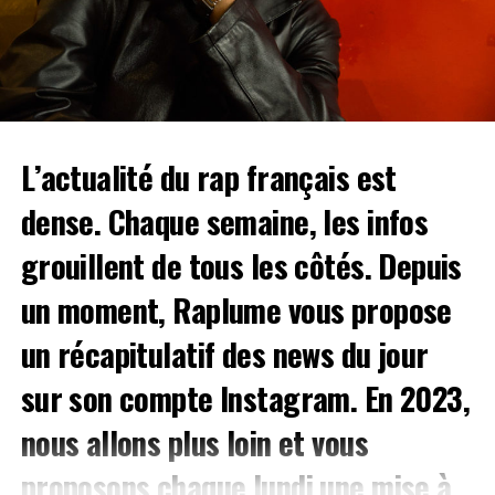
JeuneCrack, PLK, ZKR, Doums, Meryl, Khali,
manque, entendre ta voix
Benjamin Epps, J9ueve, Rounhaa, Luther
ou encore
me manque, te faire
BabySolo33
. Une très longue liste en simplement deux
l’amour me manque »
jours, les Paradis Artificiels vous donnent rendez-vous à
la
Halle des Glisses du 2 au 3 juin
. Réservez vite vos
places en cliquant
ici
.
L’actualité du rap français est
VYV Festival
– Dijon (du 9 au 11 juin)
dense. Chaque semaine, les infos
On
grouillent de tous les côtés. Depuis
un moment, Raplume vous propose
un récapitulatif des news du jour
sur son
compte Instagram
. En 2023,
nous allons plus loin et vous
5 – Jazir x Chanje : Parle moi de love
proposons chaque lundi une mise à
Récente découverte du côté de
Raplume
,
Chanje
nous