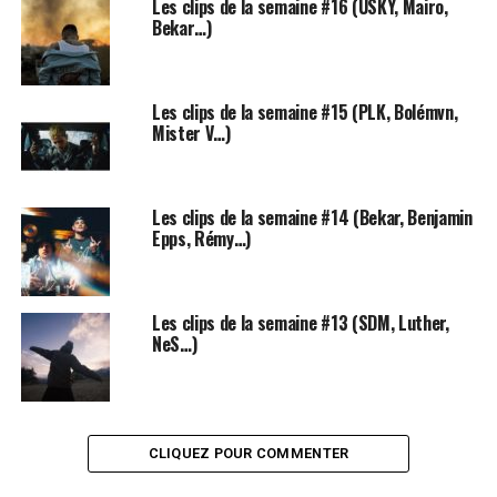
Les clips de la semaine #16 (USKY, Mairo,
Bekar…)
Les clips de la semaine #15 (PLK, Bolémvn,
Mister V…)
Les clips de la semaine #14 (Bekar, Benjamin
Epps, Rémy…)
Les clips de la semaine #13 (SDM, Luther,
2 – Yannou : Sad Love
NeS…)
Le
twittos
devenu rappeur nous a offert récemment son
premier projet : «
Jr World
« . Un projet rempli d’amour,
et ce morceau ne fait pas exception à la règle. Sur une
CLIQUEZ POUR COMMENTER
prod’ sublime, il nous raconte la fin d’une relation,
partagé entre l’envie de continuer et d’arrêter, de quoi