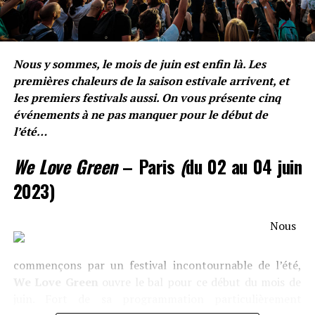
3 – Caballero & JeanJass : A2
Nous y sommes, le mois de juin est enfin là. Les
C’est plein de regrets que
Caballero & JeanJass
premières chaleurs de la saison estivale arrivent, et
parlent d’une relation passé. D’une voix posée ils vous
les premiers festivals aussi. On vous présente cinq
transmettront leurs émotions d’une facilité
événements à ne pas manquer pour le début de
déconcertante.
l’été…
We Love Green
– Paris
(
du 02 au 04 juin
« T’es ma moitié, sans toi, y
2023)
a un drôle de vide, j’espère
qu’nous deux, ça marchera
Nous
dans une autre vie »
commençons par un festival incontournable de l’été,
We Love Green
ouvre le bal pour ce début du mois de
juin. Fort de sa programmation particulièrement