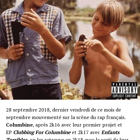
28 septembre 2018, dernier vendredi de ce mois de
septembre mouvementé sur la scène du rap français.
Columbine
, après 2k16 avec leur premier projet et
EP
Clubbing For Columbine
et 2k17 avec
Enfants
Terribles
, on les retrouve en 2k18 avec la sorti de leur