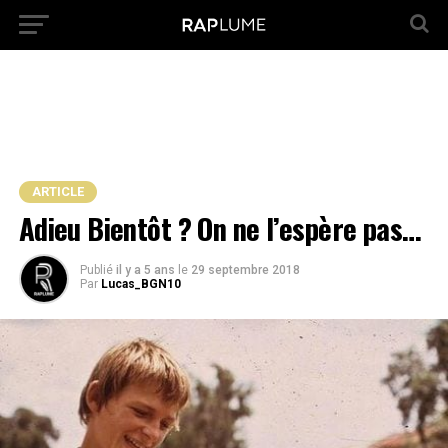
ARTICLE
Adieu Bientôt ? On ne l’espère pas…
Publié
il y a 5 ans
le
29 septembre 2018
Par
Lucas_BGN10