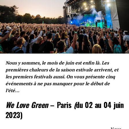
jour d’hiver, il prend un peu de thé avec un bout de
madeleine ; ce simple goûter n’aurait rien
d’extraordinaire, s’il n’avait déclenché en lui une grande
sensation de bonheur, dont il finit par comprendre la
cause :
ce goût lui rappelle son enfance
.
Et tout d’un coup le
souvenir m’est apparu. Ce
goût, c’était celui du petit
Nous y sommes, le mois de juin est enfin là. Les
premières chaleurs de la saison estivale arrivent, et
morceau de madeleine que
les premiers festivals aussi. On vous présente cinq
le dimanche matin à
événements à ne pas manquer pour le début de
l’été…
Combray (parce que ce
jour-là je ne sortais pas
We Love Green
– Paris
(
du 02 au 04 juin
avant l’heure de la messe),
2023)
quand j’allais lui dire