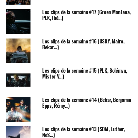
Les clips de la semaine #17 (Green Montana,
L’instru très épurée invite l’auditeur à porter son
PLK, Ibé…)
attention sur le texte, qui mérite effectivement une
vraie analyse littéraire.
Les clips de la semaine #16 (USKY, Mairo,
Jazzy Bazz y évoque des souvenirs à travers sa mémoire
Bekar…)
olfactive. La
mémoire sensorielle
est en effet
puissante : on a tous fait l’expérience de certaines
chansons qui nous rappellent une personne ou une
Les clips de la semaine #15 (PLK, Bolémvn,
période de notre vie. Il y a un auteur en particulier
Mister V…)
auquel on associe ce phénomène : Marcel Proust.
Le grand classique de la
Les clips de la semaine #14 (Bekar, Benjamin
Epps, Rémy…)
mémoire sensorielle : la
madeleine de Proust
Les clips de la semaine #13 (SDM, Luther,
NeS…)
Le texte de Jazzy Bazz n’a évidemment pas besoin d’être