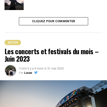
comparé à un classique de la littérature pour avoir de la
valeur, mais il serait difficile d’analyser «
Parfum
» sans
faire référence à la madeleine de Proust.
CLIQUEZ POUR COMMENTER
ACTUS
Les concerts et festivals du mois –
Juin 2023
Publié
il y a 9 mois
le
31 mai 2023
Par
Lucas
On emploie aujourd’hui l’expression «
madeleine de
Proust
» à tort et à travers ; voyons plus précisément de
quoi il s’agit. C’est une référence à l’un des épisodes les
plus connus de l’œuvre monumentale qu’est
À la
recherche du temps perdu
. Le narrateur raconte qu’un