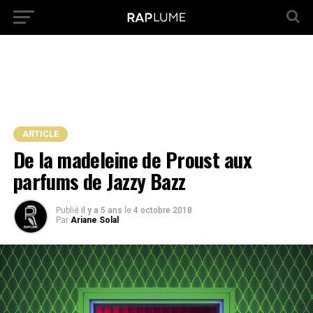
ARTICLE
De la madeleine de Proust aux
parfums de Jazzy Bazz
Publié
il y a 5 ans
le
4 octobre 2018
Par
Ariane Solal