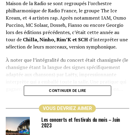
Maison de la Radio se sont regroupés l’orchestre
philharmonique de Radio France, le groupe The Ice
Kream, et 4 artistes rap. Après notamment IAM, Oxmo
Puccino, MC Solaar, Dosseh, Fianso ou encore Georgio
lors des éditions précédentes, c’était cette année au
tour de
Chilla, Ninho, Rim’K et SCH
d’interpréter une
sélection de leurs morceaux, version symphonique.
À noter que l’intégralité du concert était chansignée (le
chansigne étant la langue des signes spécifiquement
adaptée aux chansons) par Laëty, impressionnante
interprète qui a emballé toute la salle. Une pratique qui
gagnerait à s’étendre dans plus de programmations…
CONTINUER DE LIRE
La veille du concert, lors des répétitions, l’émotion était
VOUS DEVRIEZ AIMER
déjà palpable. Rien d’étonnant donc à ce que le jour-J,
on assiste à des moments de grâce comme celui-ci :
Les concerts et festivals du mois – Juin
2023
https://twitter.com/raplume/status/119436722446891417