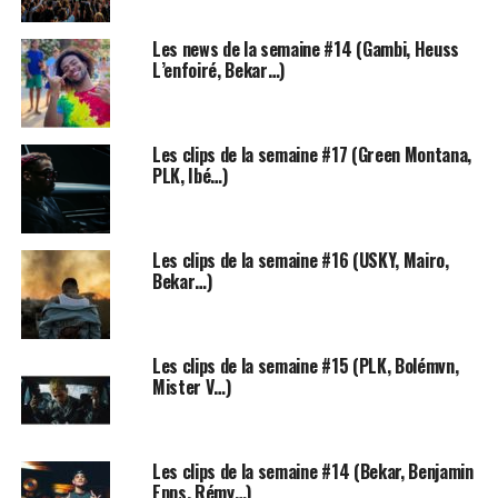
s=20
Les news de la semaine #14 (Gambi, Heuss
L’enfoiré, Bekar…)
De quoi susciter l’envie d’en savoir plus sur la personne
qui se cache derrière ce projet monumental…
Les clips de la semaine #17 (Green Montana,
PLK, Ibé…)
À quelques heures du grand soir, nous avons pu discuter
avec
Issam Krimi
, directeur artistique de l’événement,
qu’on retrouve également au piano sur scène.
Les clips de la semaine #16 (USKY, Mairo,
Bekar…)
Les clips de la semaine #15 (PLK, Bolémvn,
Mister V…)
Les clips de la semaine #14 (Bekar, Benjamin
Epps, Rémy…)