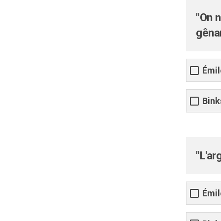
"On n
gêna
Émil
Bink
"L'ar
Émil