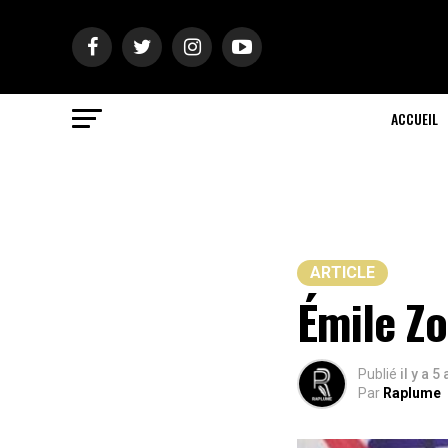
ACCUEIL
ARTICLE
Émile Zo
Publié
il y a 5
Par
Raplume