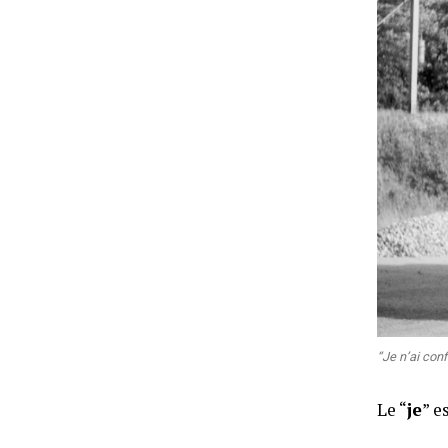
“Je n’ai conf
Le “
je
” e