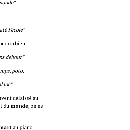
 monde”
raté l’école”
ur un bien :
iens debout”
emps, poto,
blanc”
uvent délaissé au
nt du
monde
, on ne
mart
au piano.