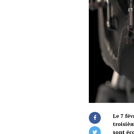
Le 7 fév
troisiè
sont éco