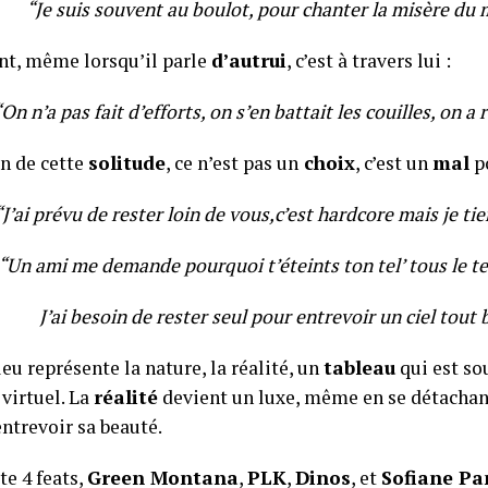
“Je suis souvent au boulot, pour chanter la misère du
nt, même
lorsqu’il
parle
d’autrui
, c’est à travers lui :
On n’a pas fait d’efforts, on s’en battait les couilles, on a 
in de cette
solitude
, ce n’est pas un
choix
, c’est un
mal
po
“J’ai prévu de rester loin de vous,c’est hardcore mais je t
“Un ami me demande pourquoi t’éteints ton tel’ tous le t
J’ai besoin de rester seul pour entrevoir un ciel tout 
eu représente la nature, la réalité, un
tableau
qui est so
 virtuel. La
réalité
devient un luxe, même en se détacha
entrevoir sa beauté.
e 4 feats,
Green Montana
,
PLK
,
Dinos
, et
Sofiane
Pa