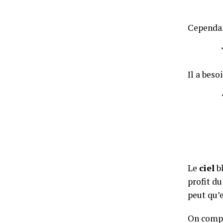
Cependa
“
Il a beso
Le
ciel
bl
profit du
peut qu’
On compt