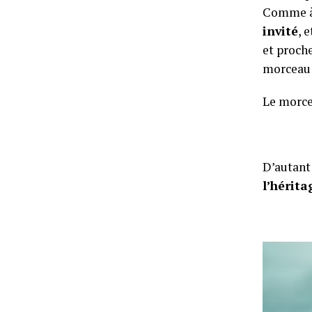
Comme à 
invité
, 
et proche
morcea
Le morc
D’autant
l’hérita