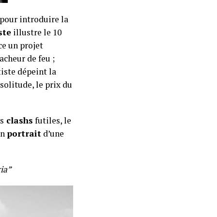
e pour introduire la
ste
illustre le 10
ce un projet
acheur de feu ;
rtiste dépeint la
solitude, le prix du
es
clashs
futiles, le
un
portrait
d’une
ia”