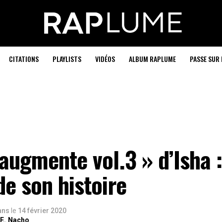
CITATIONS
PLAYLISTS
VIDÉOS
ALBUM RAPLUME
PASSE SUR 
 augmente vol.3 » d’Isha :
de son histoire
 ans
le
14 février 2020
F.
,
Nacho