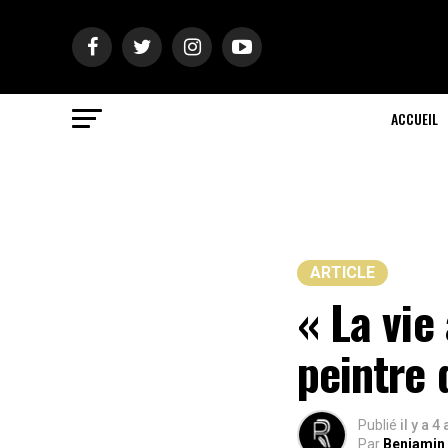
ACCUEIL
ARTICLE
« La vie
peintre 
Publié
il y a 4
Par
Benjamin 