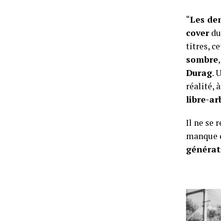
“
Les den
cover
du 
titres, c
sombre
Durag
. 
réalité, 
libre-ar
Il ne se 
manque d
générat