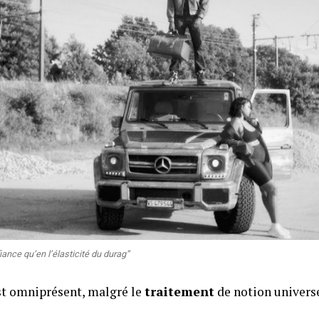
iance qu’en l’élasticité du durag”
st omniprésent, malgré le
traitement
de notion universe