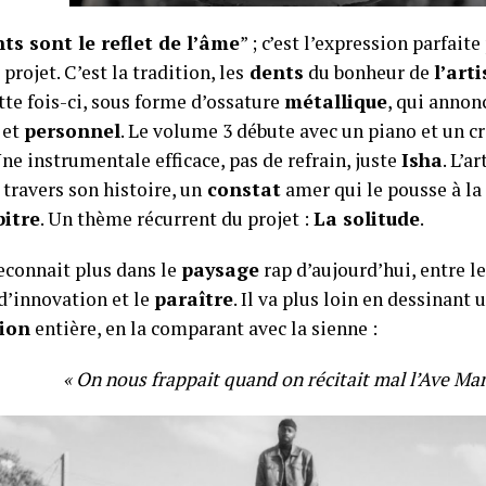
ts sont le reflet de l’âme
” ; c’est l’expression parfait
projet. C’est la tradition, les
dents
du bonheur de
l’arti
ette fois-ci, sous forme d’ossature
métallique
, qui annon
, et
personnel
.
Le volume 3 débute avec un piano et un cr
Une instrumentale efficace, pas de refrain, juste
Isha
. L’a
à travers son histoire, un
constat
amer qui le pousse à la 
bitre
. Un thème récurrent du projet :
La solitude
.
reconnait plus dans le
paysage
rap d’aujourd’hui, entre l
’innovation et le
paraître
. Il va plus loin en dessinant 
ion
entière, en la comparant avec la sienne :
« On nous frappait quand on récitait mal l’Ave Mar