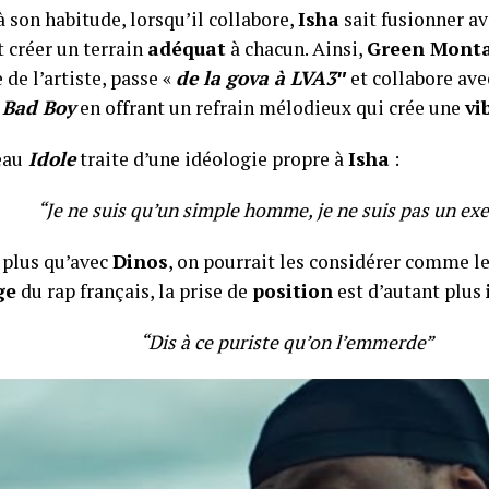
son habitude, lorsqu’il collabore,
Isha
sait fusionner av
et créer un terrain
adéquat
à chacun. Ainsi,
Green Mont
 de l’artiste, passe «
de la gova à LVA3″
et collabore avec
u
Bad Boy
en offrant un refrain mélodieux qui crée une
vi
eau
Idole
traite d’une idéologie propre à
Isha
:
“Je ne suis qu’un simple homme, je ne suis pas un ex
 plus qu’avec
Dinos
, on pourrait les considérer comme le
ge
du rap français, la prise de
position
est d’autant plus
“Dis à ce puriste qu’on l’emmerde”