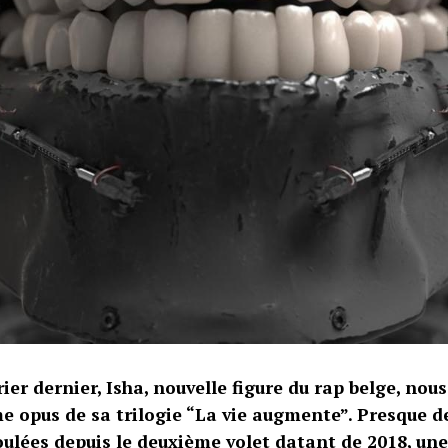
rier dernier,
Isha
, nouvelle figure du rap belge, nous 
me opus de sa trilogie “La vie augmente”. Presque 
ulées depuis le deuxième volet datant de 2018, une