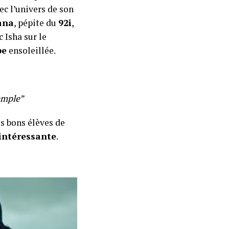
ec l’univers de son
ana
, pépite du
92i
,
 Isha sur le
be
ensoleillée.
emple”
s bons élèves de
intéressante
.