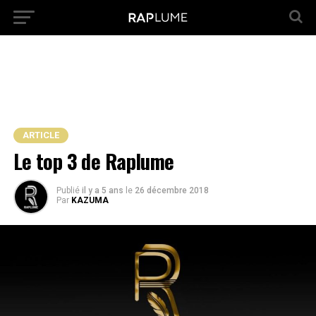
ARTICLE
Le top 3 de Raplume
Publié
il y a 5 ans
le
26 décembre 2018
Par
KAZUMA