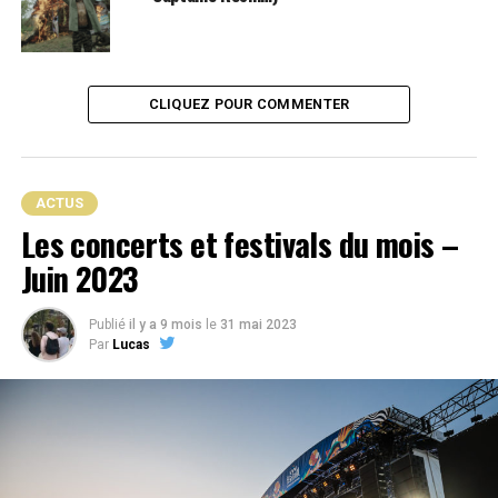
L’équipe autour du projet
NO LIMIT
a bel et bien
l’intention de frapper fort, en effet outre cette
collaboration disponible dès ce vendredi 31 juillet, le
CLIQUEZ POUR COMMENTER
nom des artistes présent sur le projet sera dévoilé au
cours des prochaines semaine à venir.
Nul doute que ce projet en surprendra plus d’un !
ACTUS
Les concerts et festivals du mois –
Juin 2023
Publié
il y a 9 mois
le
31 mai 2023
Par
Lucas