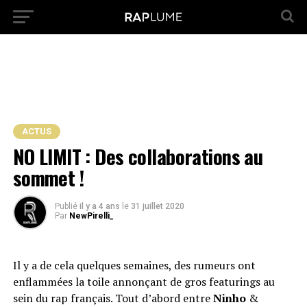
ACTUS
NO LIMIT : Des collaborations au
sommet !
Publié
il y a 4 ans
le
31 juillet 2020
Par
NewPirelli_
Il y a de cela quelques semaines, des rumeurs ont
enflammées la toile annonçant de gros featurings au
sein du rap français. Tout d’abord entre
Ninho
&