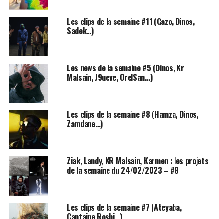
Ce projet scelle donc la rencontre entre les plus grands
Les clips de la semaine #11 (Gazo, Dinos,
artistes de la scène musical Française et International,
Sadek…)
des collaborations au sommet pour faire vibrer les
amateurs de musique !
Les news de la semaine #5 (Dinos, Kr
Cependant à ce jour seulement trois collaborations
Malsain, J9ueve, OrelSan…)
différentes ont été annoncées sur les réseaux :
Ninho
x
Orelsan
,
Dadju
x
Chris Brown
x
SKREAD
mais
également
Alonzo
x
Landy
qui est part ailleurs le
Les clips de la semaine #8 (Hamza, Dinos,
premier extrait du projet
NO LIMIT.
Zamdane…)
La collaboration entre
Alonzo
x
Landy
est sans
surprise un véritable tube de l’été 2020, les deux artistes
Ziak, Landy, KR Malsain, Karmen : les projets
adeptes des gros tubes comme à leur habitude sont de
de la semaine du 24/02/2023 – #8
retour pour une collaboration ensoleillée, accompagnée
par une prod à la mélodie incroyable.
Les clips de la semaine #7 (Ateyaba,
«
Toi, t’es chelou
« .
Captaine Roshi…)