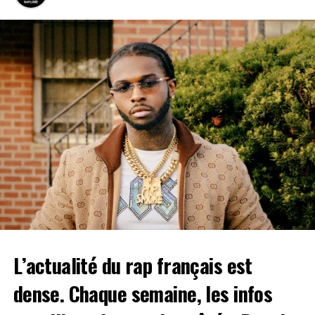
visiteurs, et arbore toujours sa volonté d’apporter une
salué par le public et la critique. Au travers de 8
démarche éco-responsable et sociale à son événement.
morceaux Tuerie avait en effet révélé une sensibilité
Le VYV Festival vous donne rendez-vous du
9 au 11 juin
rare et rafraîchissante. Via un storytelling bien ficelé
au
Parc de la Combe à la Serpent
, n’attendez plus et
l’auditeur entrait dans le monde sincère du rappeur
réservez vite vos billets en cliquant
ici
.
boulonnais. Explorant des sonorités acoustiques
originales, “Bleu Gospel” révélait alors la puissance du
Marsatac
– Marseille (du 16 au 18 juin
rap de Tuerie.
2023)
Près de deux années plus tard, à Tuerie d’annoncer la
sortie d’un nouveau projet. Souvent considéré comme
Toujours en
étant plus complexe à réaliser que le premier, ce nouvel
traversant
opus s’intitule
Papillon monarque
. Un titre lourd de
la France en
sens, qui pourrait notamment évoquer une
direction du
métamorphose personnelle. Mais avant toute
sud, le
interprétation, on vous laisse découvrir le film réalisé
festival
L’actualité du rap français est
par Steven Norel sorti aujourd’hui :
Marsatac
dense. Chaque semaine, les infos
prend à
nouveau