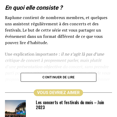
En quoi elle consiste ?
Raplume contient de nombreux membres, et quelques
uns assistent régulièrement à des concerts et des
festivals. Le but de cette série est vous partager un
événement dans un format différent de ce que vous
pouvez lire d’habitude.
Une explication importante :
il ne s’agit là pas d’une
critique de concert à proprement parler, mais plutôt
d’une
présentation
objective
du concert, sans prendre
parti pour une critique négative ou positive, afin de vous
CONTINUER DE LIRE
proposer quelque chose d’original, je ne vais pas donner
mon avis sur ce que j’ai aimé, mais je vais vous expliquer
ce que j’ai pu constater pendant le concert, et ouvrir
VOUS DEVRIEZ AIMER
l’analyse de ce concert à d’autres champs
plus larges.
Les concerts et festivals du mois – Juin
2023
Pourquoi les concerts ?