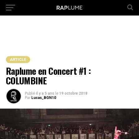
ARTICLE
Raplume en Concert #1 :
COLUMBINE
Publié
il y a 5 ans
le
19 octobre 2018
Par
Lucas_BGN10