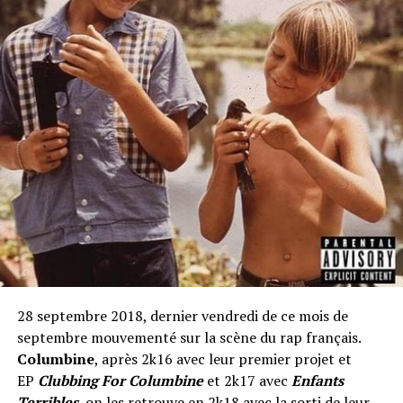
28 septembre 2018, dernier vendredi de ce mois de
septembre mouvementé sur la scène du rap français.
Columbine
, après 2k16 avec leur premier projet et
EP
Clubbing For Columbine
et 2k17 avec
Enfants
Terribles
, on les retrouve en 2k18 avec la sorti de leur