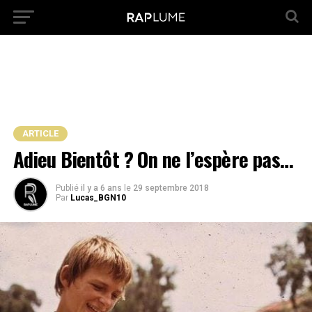
ARTICLE
Adieu Bientôt ? On ne l’espère pas…
Publié
il y a 6 ans
le
29 septembre 2018
Par
Lucas_BGN10