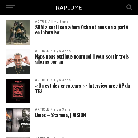
ACTUS
il y a 3 ans
SDM a sorti son album Ocho et nous en a parlé
en Interview
ARTICLE
il y a 3 ans
Naps nous explique pourquoi il veut sortir trois
albums par an
ARTICLE
il y a 3 ans
« On est des créateurs » : Interview avec AP du
113
ARTICLE
il y a 3 ans
Dinos – Stamina, | VISION