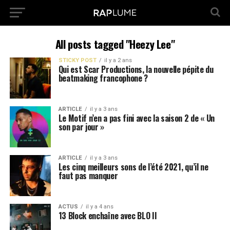
All posts tagged "Heezy Lee"
STICKY POST
il y a 2 ans
Qui est Scar Productions, la nouvelle pépite du
beatmaking francophone ?
ARTICLE
il y a 3 ans
Le Motif n’en a pas fini avec la saison 2 de « Un
son par jour »
ARTICLE
il y a 3 ans
Les cinq meilleurs sons de l’été 2021, qu’il ne
faut pas manquer
ACTUS
il y a 4 ans
13 Block enchaîne avec BLO II