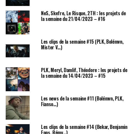
chanteur-rappeur d’origine malgache, toujours très
proche de sa communauté, a continué ses covers et
NeS, Skefre, Le Risque, 2TH : les projets de
freestyles habituels qu’il poste encore sur les réseaux
la semaine du 21/04/2023 – #16
sociaux. Avant la sortie de ce nouvel album, il est même
allé jusqu’à rencontrer cinq fans choisis au hasard pour
aller leur remettre leur box précommandée et dédicacée
Les clips de la semaine #15 (PLK, Bolémvn,
chez eux, en main propre. Et justement,
Tsew The Kid
Mister V…)
a parfaitement gérer sa communication pour un album
très attendu.
PLK, Meryl, Damlif, Théodore : les projets de
Un projet ambitieux
la semaine du 14/04/2023 – #15
Les news de la semaine #11 (Bolémvn, PLK,
Fianso…)
Les clips de la semaine #14 (Bekar, Benjamin
Epps, Rémy…)