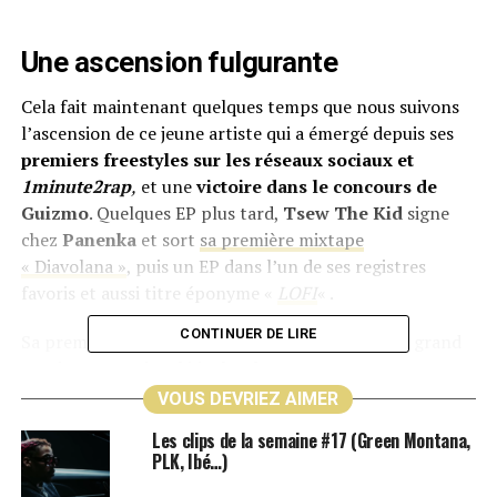
Une ascension fulgurante
Cela fait maintenant quelques temps que nous suivons
l’ascension de ce jeune artiste qui a émergé depuis ses
premiers freestyles sur les réseaux sociaux et
1minute2rap
,
et une
victoire dans le concours de
Guizmo
. Quelques EP plus tard,
Tsew The Kid
signe
chez
Panenka
et sort
sa première mixtape
« Diavolana »
, puis un EP dans l’un de ses registres
favoris et aussi titre éponyme «
LOFI
« .
CONTINUER DE LIRE
Sa première mixtape
Diavolana
a connu un très grand
succès et s’est écoulé à plus de
40.000 ventes
,
Tsew
The Kid
se hisse parmi les jeunes artistes qui
VOUS DEVRIEZ AIMER
confirment et développent une communauté de plus en
Les clips de la semaine #17 (Green Montana,
plus grande, à l’heure où plusieurs artistes émergeants
PLK, Ibé…)
progressent jusqu’à devenir des têtes d’affiches. Le