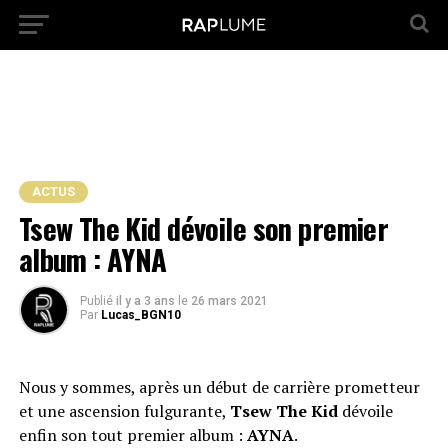
ACTUS
Tsew The Kid dévoile son premier
album : AYNA
Publié
il y a 3 ans
le
26 mars 2021
Par
Lucas_BGN10
Nous y sommes, après un début de carrière prometteur
et une ascension fulgurante,
Tsew The Kid
dévoile
enfin son tout premier album :
AYNA
.