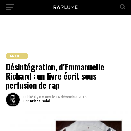
ARTICLE
Désintégration, d’Emmanuelle
Richard : un livre écrit sous
perfusion de rap
Publié
il y a 5 ans
le
14 décembre 2018
Par
Ariane Solal