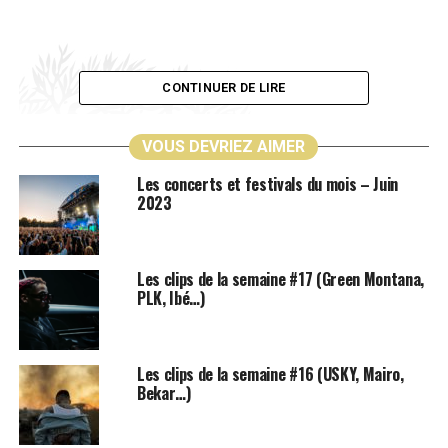
CONTINUER DE LIRE
VOUS DEVRIEZ AIMER
Les concerts et festivals du mois – Juin
2023
Les clips de la semaine #17 (Green Montana,
PLK, Ibé…)
Lors de la dernière rentrée littéraire, en septembre
2018, paraissait le troisième roman d’une jeune
Les clips de la semaine #16 (USKY, Mairo,
Bekar…)
écrivaine : Emmanuelle Richard.
Désintégration
avait
déjà tout pour attirer l’attention, grâce au très bon
accueil critique qui lui a été réservé. Mais c’est une