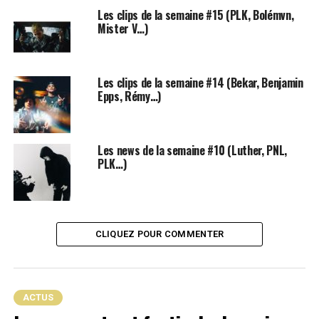
particularité intrigante qui m’a vraiment décidée à le
Les clips de la semaine #15 (PLK, Bolémvn,
Mister V…)
lire : sur la traditionnelle page de remerciements, à la
fin du livre, figure une
playlist de ce qui a été écouté
par l’auteur pendant l’écriture
, ce qui est déjà assez
original. Mais surtout, cette playlist ne contient pas
Les clips de la semaine #14 (Bekar, Benjamin
Epps, Rémy…)
n’importe quels artistes, jugez plutôt :
Les news de la semaine #10 (Luther, PNL,
PLK…)
CLIQUEZ POUR COMMENTER
ACTUS