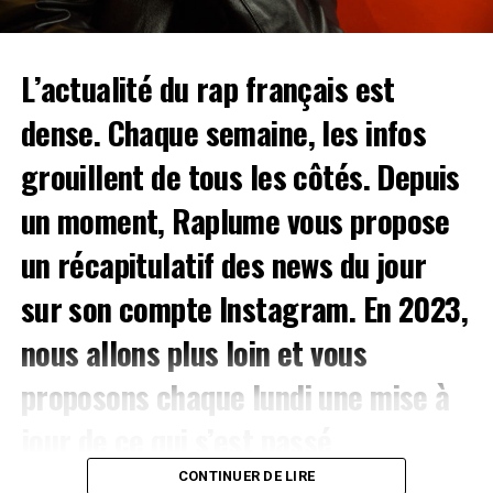
jours, les Paradis Artificiels vous donnent rendez-vous à
la
Halle des Glisses du 2 au 3 juin
. Réservez vite vos
places en cliquant
ici
.
L’actualité du rap français est
VYV Festival
– Dijon (du 9 au 11 juin)
dense. Chaque semaine, les infos
On
grouillent de tous les côtés. Depuis
un moment, Raplume vous propose
un récapitulatif des news du jour
sur son
compte Instagram
. En 2023,
nous allons plus loin et vous
C’était le monde ou rien
proposons chaque lundi une mise à
auquel je prétendais
toujours. (p. 154)
jour de ce qui s’est passé
d’important dans le secteur.
CONTINUER DE LIRE