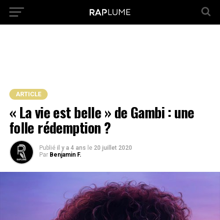
ARTICLE
« La vie est belle » de Gambi : une
folle rédemption ?
Publié
il y a 4 ans
le
20 juillet 2020
Par
Benjamin F.