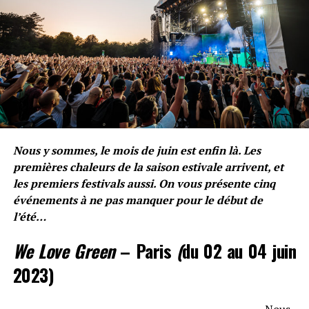
Nous y sommes, le mois de juin est enfin là. Les
premières chaleurs de la saison estivale arrivent, et
les premiers festivals aussi. On vous présente cinq
événements à ne pas manquer pour le début de
l’été…
Bien qu’ayant deux
schémas
de vies
différents
, ils font
le même
constat
unique. Cet album est construit autour
We Love Green
– Paris
(
du 02 au 04 juin
de la
réponse
à ce constat fait par le rappeur de
2023)
Fontenay-sous-Bois
(94). Celui-ci continue de
surprendre en proposant
« Popopop
« , désormais single
culte ayant dépassé les
100 millions de vues
sur