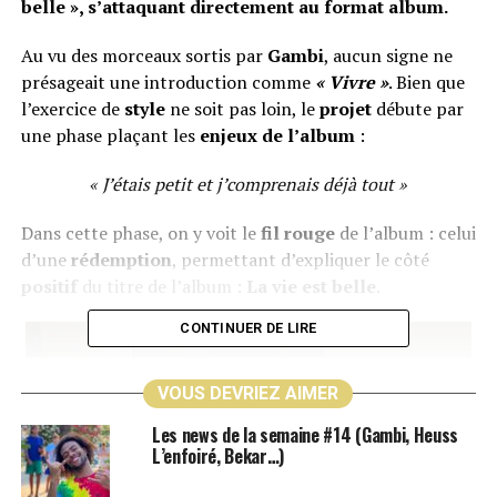
belle », s’attaquant directement au format album.
Au vu des morceaux sortis par
Gambi
, aucun signe ne
présageait une introduction comme
« Vivre »
. Bien que
l’exercice de
style
ne soit pas loin, le
projet
débute par
une phase plaçant les
enjeux de l’album
:
« J’étais petit et j’comprenais déjà tout »
Dans cette phase, on y voit le
fil rouge
de l’album : celui
d’une
rédemption
, permettant d’expliquer le côté
positif
du titre de l’album :
La vie est belle
.
CONTINUER DE LIRE
VOUS DEVRIEZ AIMER
Les news de la semaine #14 (Gambi, Heuss
L’enfoiré, Bekar…)