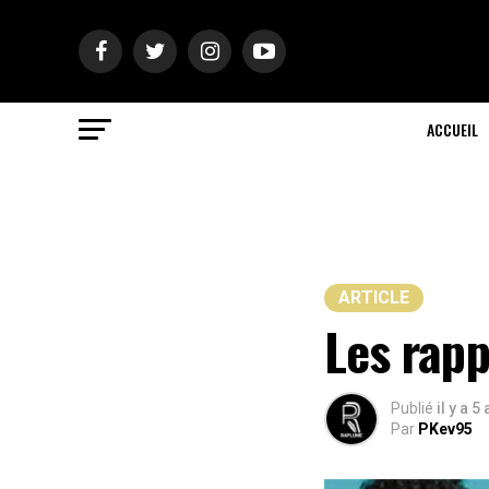
ACCUEIL
ARTICLE
Les rapp
Publié
il y a 5
Par
PKev95