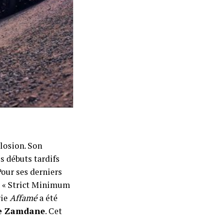
plosion. Son
s débuts tardifs
Pour ses derniers
é « Strict Minimum
rie
Affamé
a été
re Zamdane
. Cet