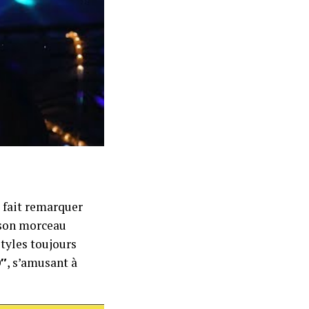
e fait remarquer
 son morceau
styles toujours
″
, s’amusant à