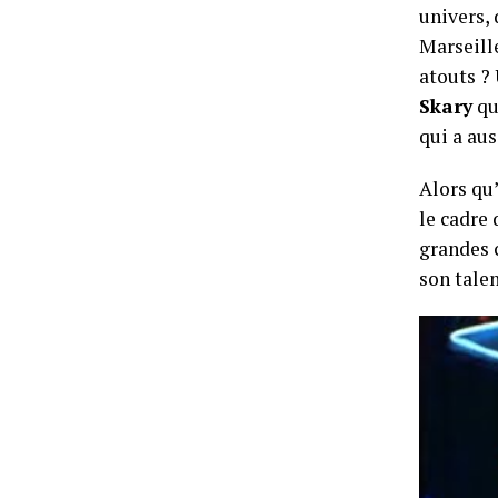
univers, 
Marseille
atouts ?
Skary
qu
qui a au
Alors qu’
le cadre
grandes c
son talen