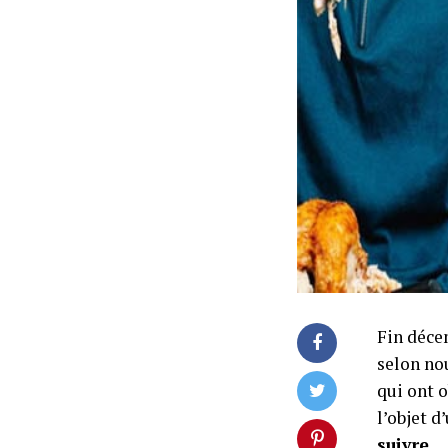
Fin déce
selon nou
qui ont o
l’objet 
suivre
.