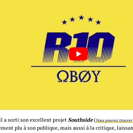
il a sorti son excellent projet
Southside
(
Vous pouvez trouver 
ent plu à son publique, mais aussi à la critique, laissan