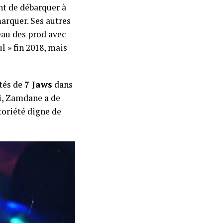
nt de débarquer à
marquer. Ses autres
eau des prod avec
 » fin 2018, mais
tés de
7 Jaws
dans
i
, Zamdane a de
toriété digne de