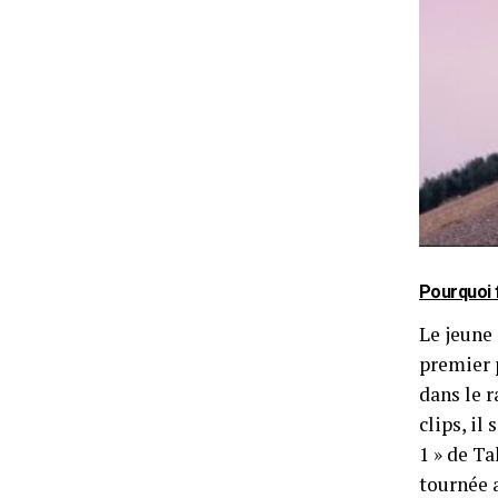
Pourquoi 
Le jeune 
premier 
dans le r
clips, il 
1 » de Ta
tournée