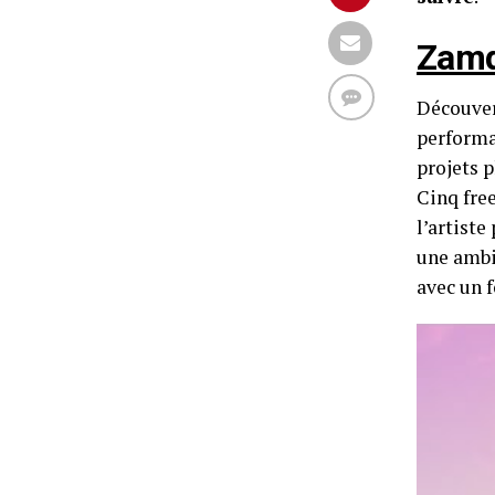
Zam
Découver
performa
projets p
Cinq free
l’artist
une ambi
avec un f