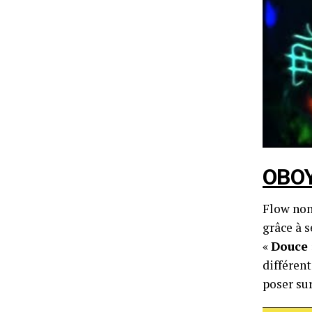
OBO
Flow nonc
grâce à 
«
Douce 
différent
poser sur