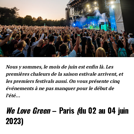
En constante évolution artistique, le rappeur se montre
sous une version différente de celle qu’il avait avalé en
2018. Si son collectif puise ses influences dans le rap –
Nous y sommes, le mois de juin est enfin là. Les
Freeze Corleone ayant récemment performé sur du
Pop
premières chaleurs de la saison estivale arrivent, et
Smoke
– les siennes vont de
Yung Lean
à
Nujabes
en
les premiers festivals aussi. On vous présente cinq
passant par
Coldplay
. Production de haute voltige,
événements à ne pas manquer pour le début de
l’écoute de l’album s’apparente à une descente sous
l’été…
étoile de la route arc-en-ciel, entre envolées épiques sur
Cerf Volant
ou
Drive
et ambiances sous-terraines sur
We Love Green
– Paris
(
du 02 au 04 juin
CyberTruck
ou
Qui-Gon Jinn
.
2023)
Passionné du 7ème art, le projet – comme les
précédents – ravira les cinéphiles, le BG distillant les