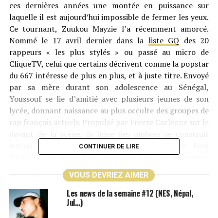
ces dernières années une montée en puissance sur
laquelle il est aujourd’hui impossible de fermer les yeux.
Ce tournant, Zuukou Mayzie l’a récemment amorcé.
Nommé le 17 avril dernier dans la
liste GQ
des 20
rappeurs « les plus stylés » ou passé au micro de
CliqueTV, celui que certains décrivent comme la popstar
du 667 intéresse de plus en plus, et à juste titre. Envoyé
par sa mère durant son adolescence au Sénégal,
Youssouf se lie d’amitié avec plusieurs jeunes de son
lycée, donnant naissance au plus occulte des groupes de
rap français actuels. Propulsé par Freeze Corleone sur le
devant de la scène, la ligue des ombres se construit
autour de codes spécifiques et d’identités bien
CONTINUER DE LIRE
distinctes. Se plaçant au dessus du 666, les différentes
entités se réunissent autour d’un même état d’esprit.
VOUS DEVRIEZ AIMER
Car s’ils partagent une passion commune, chaque
individu se détache de par ses projets respectifs, à
Les news de la semaine #12 (NES, Népal,
Jul…)
l’image de Zuukou Mayzie depuis
DisneyLand
sorti en
2017. Phrasé lancinant, intonation enivrante, l’univers