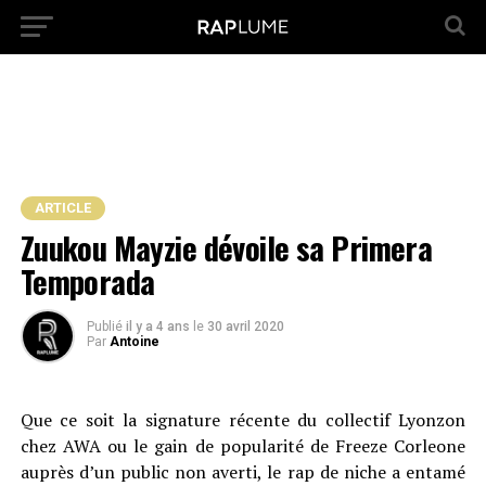
ARTICLE
Zuukou Mayzie dévoile sa Primera
Temporada
Publié
il y a 4 ans
le
30 avril 2020
Par
Antoine
Que ce soit la signature récente du collectif Lyonzon
chez AWA ou le gain de popularité de Freeze Corleone
auprès d’un public non averti, le rap de niche a entamé